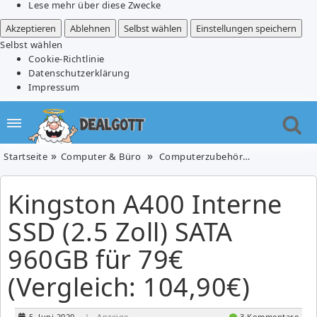
Lese mehr über diese Zwecke
Akzeptieren
Ablehnen
Selbst wählen
Einstellungen speichern
Selbst wählen
Cookie-Richtlinie
Datenschutzerklärung
Impressum
Startseite
Computer & Büro
Computerzubehör
Kingston A400
Kingston A400 Interne
SSD (2.5 Zoll) SATA
960GB für 79€
(Vergleich: 104,90€)
5. Juni 2020
| Anzeige
3 Kommentare