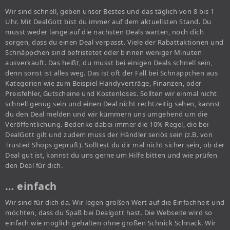
Wir sind schnell, geben unser Bestes und das täglich von 8 bis 1
Uhr. Mit DealGott bist du immer auf dem aktuellsten Stand. Du
musst weder lange auf die nächsten Deals warten, noch dich
sorgen, dass du einen Deal verpasst. Viele der Rabattaktionen und
Schnäppchen sind befristetet oder binnen weniger Minuten
ausverkauft. Das heißt, du musst bei einigen Deals schnell sein,
denn sonst ist alles weg. Das ist oft der Fall bei Schnäppchen aus
Kategorien wie zum Beispiel Handyverträge, Finanzen, oder
Preisfehler, Gutscheine und Kostenloses. Sollten wir einmal nicht
schnell genug sein und einen Deal nicht rechtzeitig sehen, kannst
du den Deal melden und wir kümmern uns umgehend um die
Veröffentlichung. Bedenke dabei immer die 10% Regel, die bei
DealGott gilt und zudem muss der Händler seriös sein (z.B. von
Trusted Shops geprüft). Solltest du dir mal nicht sicher sein, ob der
Deal gut ist, kannst du uns gerne um Hilfe bitten und wie prüfen
den Deal für dich.
… einfach
Wir sind für dich da. Wir legen großen Wert auf die Einfachheit und
möchten, dass du Spaß bei Dealgott hast. Die Webseite wird so
einfach wie möglich gehalten ohne großen Schnick Schnack. Wir