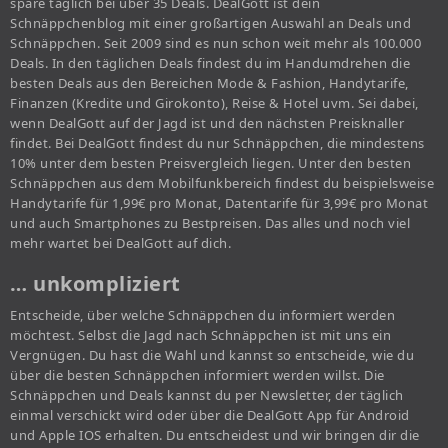
spare täglich bei über 35 Deals. DealGott ist dein
Schnäppchenblog mit einer großartigen Auswahl an Deals und
Schnäppchen. Seit 2009 sind es nun schon weit mehr als 100.000
Deals. In den täglichen Deals findest du im Handumdrehen die
besten Deals aus den Bereichen Mode & Fashion, Handytarife,
Finanzen (Kredite und Girokonto), Reise & Hotel uvm. Sei dabei,
wenn DealGott auf der Jagd ist und den nächsten Preisknaller
findet. Bei DealGott findest du nur Schnäppchen, die mindestens
10% unter dem besten Preisvergleich liegen. Unter den besten
Schnäppchen aus dem Mobilfunkbereich findest du beispielsweise
Handytarife für 1,99€ pro Monat, Datentarife für 3,99€ pro Monat
und auch Smartphones zu Bestpreisen. Das alles und noch viel
mehr wartet bei DealGott auf dich.
… unkompliziert
Entscheide, über welche Schnäppchen du informiert werden
möchtest. Selbst die Jagd nach Schnäppchen ist mit uns ein
Vergnügen. Du hast die Wahl und kannst so entscheide, wie du
über die besten Schnäppchen informiert werden willst. Die
Schnäppchen und Deals kannst du per Newsletter, der täglich
einmal verschickt wird oder über die DealGott App für Android
und Apple IOS erhalten. Du entscheidest und wir bringen dir die