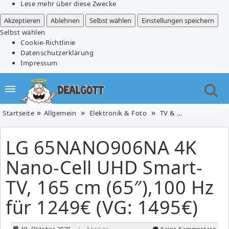
Lese mehr über diese Zwecke
Akzeptieren
Ablehnen
Selbst wählen
Einstellungen speichern
Selbst wählen
Cookie-Richtlinie
Datenschutzerklärung
Impressum
Startseite
Allgemein
Elektronik & Foto
TV & Video
LG 65N
LG 65NANO906NA 4K
Nano-Cell UHD Smart-
TV, 165 cm (65″),100 Hz
für 1249€ (VG: 1495€)
19. Oktober 2020
| Anzeige
Keine Kommentare