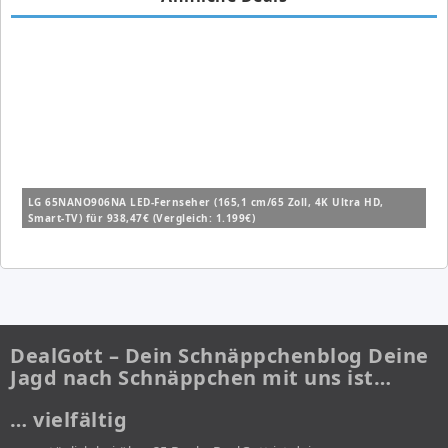
LG 65NANO906NA LED-Fernseher (165,1 cm/65 Zoll, 4K Ultra HD,
Smart-TV) für 938,47€ (Vergleich: 1.199€)
DealGott – Dein Schnäppchenblog Deine
Jagd nach Schnäppchen mit uns ist…
… vielfältig