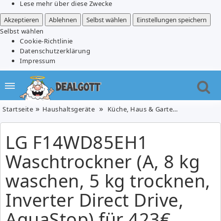
Lese mehr über diese Zwecke
Akzeptieren
Ablehnen
Selbst wählen
Einstellungen speichern
Selbst wählen
Cookie-Richtlinie
Datenschutzerklärung
Impressum
Startseite
Haushaltsgeräte
Küche, Haus & Garten
LG F14WD85
LG F14WD85EH1
Waschtrockner (A, 8 kg
waschen, 5 kg trocknen,
Inverter Direct Drive,
AquaStop) für 423€