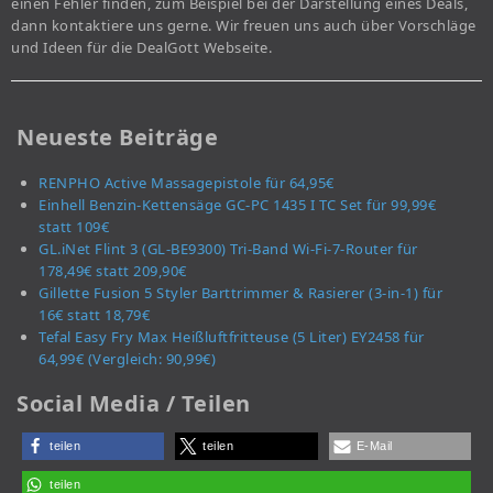
einen Fehler finden, zum Beispiel bei der Darstellung eines Deals,
dann kontaktiere uns gerne. Wir freuen uns auch über Vorschläge
und Ideen für die DealGott Webseite.
Neueste Beiträge
RENPHO Active Massagepistole für 64,95€
Einhell Benzin-Kettensäge GC-PC 1435 I TC Set für 99,99€
statt 109€
GL.iNet Flint 3 (GL-BE9300) Tri-Band Wi-Fi-7-Router für
178,49€ statt 209,90€
Gillette Fusion 5 Styler Barttrimmer & Rasierer (3-in-1) für
16€ statt 18,79€
Tefal Easy Fry Max Heißluftfritteuse (5 Liter) EY2458 für
64,99€ (Vergleich: 90,99€)
Social Media / Teilen
teilen
teilen
E-Mail
teilen