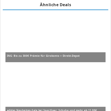
Ähnliche Deals
ING: Bis zu 300€ Prämie für Girokonto + Direkt-Depot
adidas Neuheiten-Sale bei SportSpar: Schuhe und mehr ab 11,99€