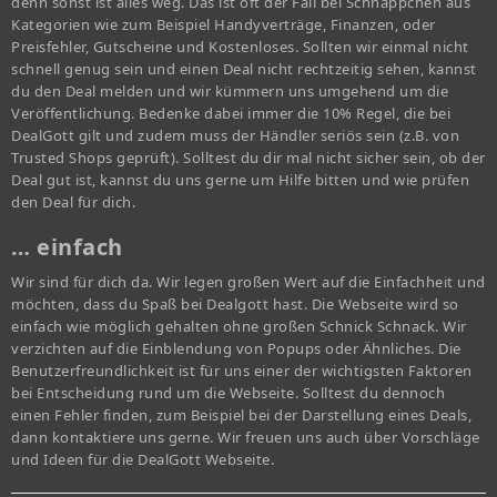
denn sonst ist alles weg. Das ist oft der Fall bei Schnäppchen aus
Kategorien wie zum Beispiel Handyverträge, Finanzen, oder
Preisfehler, Gutscheine und Kostenloses. Sollten wir einmal nicht
schnell genug sein und einen Deal nicht rechtzeitig sehen, kannst
du den Deal melden und wir kümmern uns umgehend um die
Veröffentlichung. Bedenke dabei immer die 10% Regel, die bei
DealGott gilt und zudem muss der Händler seriös sein (z.B. von
Trusted Shops geprüft). Solltest du dir mal nicht sicher sein, ob der
Deal gut ist, kannst du uns gerne um Hilfe bitten und wie prüfen
den Deal für dich.
… einfach
Wir sind für dich da. Wir legen großen Wert auf die Einfachheit und
möchten, dass du Spaß bei Dealgott hast. Die Webseite wird so
einfach wie möglich gehalten ohne großen Schnick Schnack. Wir
verzichten auf die Einblendung von Popups oder Ähnliches. Die
Benutzerfreundlichkeit ist für uns einer der wichtigsten Faktoren
bei Entscheidung rund um die Webseite. Solltest du dennoch
einen Fehler finden, zum Beispiel bei der Darstellung eines Deals,
dann kontaktiere uns gerne. Wir freuen uns auch über Vorschläge
und Ideen für die DealGott Webseite.