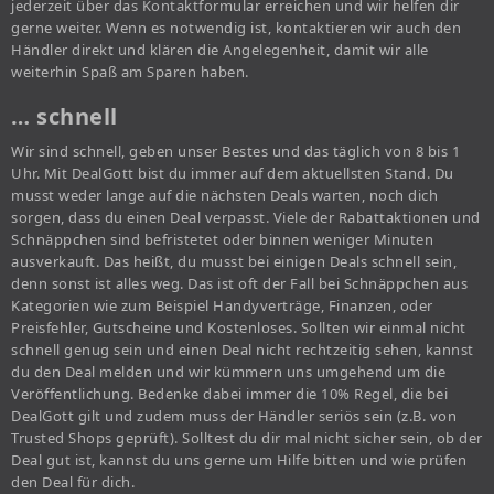
jederzeit über das Kontaktformular erreichen und wir helfen dir
gerne weiter. Wenn es notwendig ist, kontaktieren wir auch den
Händler direkt und klären die Angelegenheit, damit wir alle
weiterhin Spaß am Sparen haben.
… schnell
Wir sind schnell, geben unser Bestes und das täglich von 8 bis 1
Uhr. Mit DealGott bist du immer auf dem aktuellsten Stand. Du
musst weder lange auf die nächsten Deals warten, noch dich
sorgen, dass du einen Deal verpasst. Viele der Rabattaktionen und
Schnäppchen sind befristetet oder binnen weniger Minuten
ausverkauft. Das heißt, du musst bei einigen Deals schnell sein,
denn sonst ist alles weg. Das ist oft der Fall bei Schnäppchen aus
Kategorien wie zum Beispiel Handyverträge, Finanzen, oder
Preisfehler, Gutscheine und Kostenloses. Sollten wir einmal nicht
schnell genug sein und einen Deal nicht rechtzeitig sehen, kannst
du den Deal melden und wir kümmern uns umgehend um die
Veröffentlichung. Bedenke dabei immer die 10% Regel, die bei
DealGott gilt und zudem muss der Händler seriös sein (z.B. von
Trusted Shops geprüft). Solltest du dir mal nicht sicher sein, ob der
Deal gut ist, kannst du uns gerne um Hilfe bitten und wie prüfen
den Deal für dich.