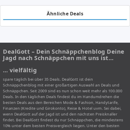
Ähnliche Deals
DealGott – Dein Schnäppchenblog Deine
Jagd nach Schnäppchen mit uns ist…
… vielfältig
spare täglich bei über 35 Deals. DealGott ist dein
Schnäppchenblog mit einer großartigen Auswahl an Deals und
Schnäppchen. Seit 2009 sind es nun schon weit mehr als 100.000
Deals. In den täglichen Deals findest du im Handumdrehen die
besten Deals aus den Bereichen Mode & Fashion, Handytarife,
Finanzen (Kredite und Girokonto), Reise & Hotel uvm. Sei dabei,
wenn DealGott auf der Jagd ist und den nächsten Preisknaller
findet. Bei DealGott findest du nur Schnäppchen, die mindestens
10% unter dem besten Preisvergleich liegen. Unter den besten