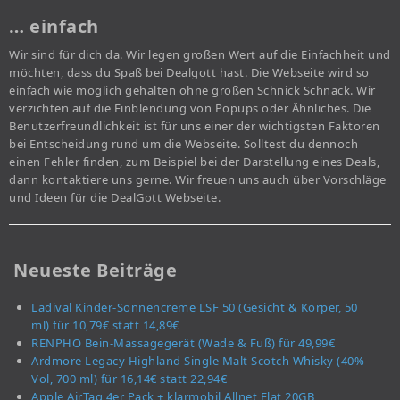
… einfach
Wir sind für dich da. Wir legen großen Wert auf die Einfachheit und
möchten, dass du Spaß bei Dealgott hast. Die Webseite wird so
einfach wie möglich gehalten ohne großen Schnick Schnack. Wir
verzichten auf die Einblendung von Popups oder Ähnliches. Die
Benutzerfreundlichkeit ist für uns einer der wichtigsten Faktoren
bei Entscheidung rund um die Webseite. Solltest du dennoch
einen Fehler finden, zum Beispiel bei der Darstellung eines Deals,
dann kontaktiere uns gerne. Wir freuen uns auch über Vorschläge
und Ideen für die DealGott Webseite.
Neueste Beiträge
Ladival Kinder-Sonnencreme LSF 50 (Gesicht & Körper, 50
ml) für 10,79€ statt 14,89€
RENPHO Bein-Massagegerät (Wade & Fuß) für 49,99€
Ardmore Legacy Highland Single Malt Scotch Whisky (40%
Vol, 700 ml) für 16,14€ statt 22,94€
Apple AirTag 4er Pack + klarmobil Allnet Flat 20GB