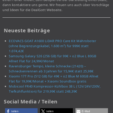
dann kontaktiere uns gerne. Wir freuen uns auch über Vorschläge
und Ideen für die DealGott Webseite.
Neueste Beiträge
ECOVACS GOAT A1600 LiDAR PRO Care Kit Mähroboter
(ohne Begrenzungskabel, 1.600 m²) für 999€ statt
1.074,42€
Samsung Galaxy S26 (256 GB) für 99€ + o2 Blue L 80GB
Allnet Flat für 24,99€/Monat
Ravensburger Tempo, kleine Schnecke (21420) –
Schneckenrennen ab 3 Jahren für 15,94€ statt 25,98€
Xiaomi 17T Pro (512 GB) für 49€ + o2 Blue M 60GB Allnet
Flat für 19,99€/Monat + Xiaomi Soundbox gratis
Mobicool FR40 Kompressor-Kühlbox 38 L (12V/24V/230V,
Tiefkühlfunktion) für 219,99€ statt 248,39€
Social Media / Teilen
teilen
teilen
E-Mail