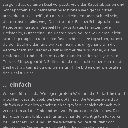
sorgen, dass du einen Deal verpasst. Viele der Rabattaktionen und
Schnäppchen sind befristetet oder binnen weniger Minuten
ausverkauft. Das heißt, du musst bei einigen Deals schnell sein,
denn sonst ist alles weg. Das ist oft der Fall bei Schnäppchen aus
Kategorien wie zum Beispiel Handyverträge, Finanzen, oder
Preisfehler, Gutscheine und Kostenloses. Sollten wir einmal nicht
schnell genug sein und einen Deal nicht rechtzeitig sehen, kannst
du den Deal melden und wir kümmern uns umgehend um die
Veröffentlichung. Bedenke dabei immer die 10% Regel, die bei
DealGott gilt und zudem muss der Händler seriös sein (z.B. von
Trusted Shops geprüft). Solltest du dir mal nicht sicher sein, ob der
Deal gut ist, kannst du uns gerne um Hilfe bitten und wie prüfen
den Deal für dich.
… einfach
Wir sind für dich da. Wir legen großen Wert auf die Einfachheit und
möchten, dass du Spaß bei Dealgott hast. Die Webseite wird so
einfach wie möglich gehalten ohne großen Schnick Schnack. Wir
verzichten auf die Einblendung von Popups oder Ähnliches. Die
Benutzerfreundlichkeit ist für uns einer der wichtigsten Faktoren
bei Entscheidung rund um die Webseite. Solltest du dennoch
einen Fehler finden, zum Beispiel bei der Darstellung eines Deals,