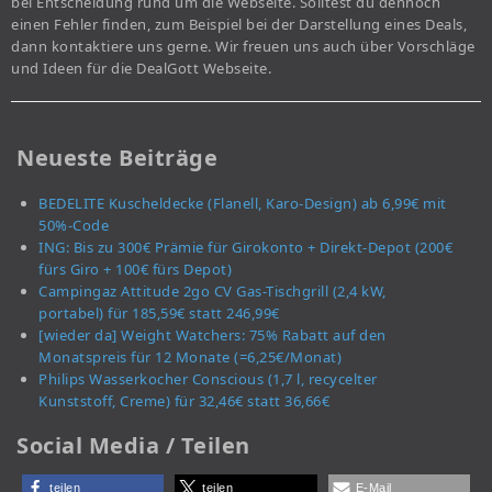
bei Entscheidung rund um die Webseite. Solltest du dennoch
einen Fehler finden, zum Beispiel bei der Darstellung eines Deals,
dann kontaktiere uns gerne. Wir freuen uns auch über Vorschläge
und Ideen für die DealGott Webseite.
Neueste Beiträge
BEDELITE Kuscheldecke (Flanell, Karo-Design) ab 6,99€ mit
50%-Code
ING: Bis zu 300€ Prämie für Girokonto + Direkt-Depot (200€
fürs Giro + 100€ fürs Depot)
Campingaz Attitude 2go CV Gas-Tischgrill (2,4 kW,
portabel) für 185,59€ statt 246,99€
[wieder da] Weight Watchers: 75% Rabatt auf den
Monatspreis für 12 Monate (=6,25€/Monat)
Philips Wasserkocher Conscious (1,7 l, recycelter
Kunststoff, Creme) für 32,46€ statt 36,66€
Social Media / Teilen
teilen
teilen
E-Mail