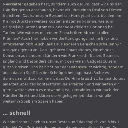
Newsletter gegeben hast, sondern auch darum, dass wir uns den
Händler genau anschauen, bevor wir über einen Deal von Diesem
berichten. Das kann zum Beispiel ein Handytarif sein, bei dem im
Kleingedruckten weitere Kosten entstehen können, wie zum
Beispiel die Datenautomatik oder voraktivierte Optionen bei
Tarifen. Wie wäre es mit einem Zeitschriften-Abo mit tollen
Prämien? Auch hier haben wir die Kündigungsfrist im Blick und
informieren dich. Auch Deals aus anderen Bereichen schauen wir
uns ganz genau an. Dazu gehören Smartphones, Notebooks,
Konsolen aus anderen Ländern wie Frankreich, Italien, Spanien,
England und besonders China, mit den vielen Gadgets zu sehr
guten Preisen. Uns ist nicht nur der Datenschutz wichtig, sondern
auch das du Spaß bei der Schnäppchenjagd hast. Sollte es
dennoch mal dazu kommen, dass Du Hilfe brauchst, kannst du uns
jederzeit über das Kontaktformular erreichen und wir helfen dir
gerne weiter. Wenn es notwendig ist, kontaktieren wir auch den
Händler direkt und klären die Angelegenheit, damit wir alle
weiterhin Spaß am Sparen haben.
… schnell
Wir sind schnell, geben unser Bestes und das täglich von 8 bis 1
Uhr. Mit DealGott bist du immer auf dem aktuellsten Stand. Du