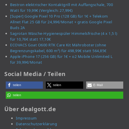
Bestron elektrischer Kontaktgrill mit Auffangschale, 700
Watt für 19,99€ (Vergleich: 27,99€)
[Super] Google Pixel 10 Pro (128 GB) für 1€ + Telekom
Allnet Flat 25 GB für 24,99€/Monat + gratis Google Pixel
Buds 2A
Sagrotan Wäsche-Hygienespüler Himmelsfrische (4 x 1,5 l)
für 10,76€ statt 17,10€
ECOVACS Goat O600 RTK Care Kit Mähroboter (ohne
Begrenzungskabel, 600 m²) für 498,99€ statt 564,85€
Apple iPhone 17 (256 GB) für 1€ + o2 Mobile Unlimited L
für 39,99€/Monat
Social Media / Teilen
teilen
teilen
E-Mail
teilen
Über dealgott.de
Impressum
Datenschutzerklärung