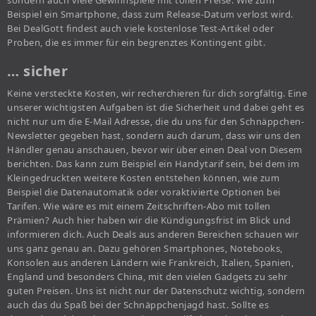
sondern auch viele Gewinnspiele mit tollen Preise. Wie zum
Beispiel ein Smartphone, dass zum Release-Datum verlost wird.
Bei DealGott findest auch viele kostenlose Test-Artikel oder
Proben, die es immer für ein begrenztes Kontingent gibt.
… sicher
Keine versteckte Kosten, wir recherchieren für dich sorgfältig. Eine
unserer wichtigsten Aufgaben ist die Sicherheit und dabei geht es
nicht nur um die E-Mail Adresse, die du uns für den Schnäppchen-
Newsletter gegeben hast, sondern auch darum, dass wir uns den
Händler genau anschauen, bevor wir über einen Deal von Diesem
berichten. Das kann zum Beispiel ein Handytarif sein, bei dem im
Kleingedruckten weitere Kosten entstehen können, wie zum
Beispiel die Datenautomatik oder voraktivierte Optionen bei
Tarifen. Wie wäre es mit einem Zeitschriften-Abo mit tollen
Prämien? Auch hier haben wir die Kündigungsfrist im Blick und
informieren dich. Auch Deals aus anderen Bereichen schauen wir
uns ganz genau an. Dazu gehören Smartphones, Notebooks,
Konsolen aus anderen Ländern wie Frankreich, Italien, Spanien,
England und besonders China, mit den vielen Gadgets zu sehr
guten Preisen. Uns ist nicht nur der Datenschutz wichtig, sondern
auch das du Spaß bei der Schnäppchenjagd hast. Sollte es