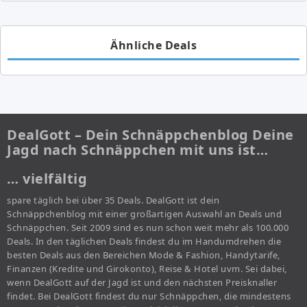
Ähnliche Deals
DealGott – Dein Schnäppchenblog Deine
Jagd nach Schnäppchen mit uns ist…
… vielfältig
spare täglich bei über 35 Deals. DealGott ist dein
Schnäppchenblog mit einer großartigen Auswahl an Deals und
Schnäppchen. Seit 2009 sind es nun schon weit mehr als 100.000
Deals. In den täglichen Deals findest du im Handumdrehen die
besten Deals aus den Bereichen Mode & Fashion, Handytarife,
Finanzen (Kredite und Girokonto), Reise & Hotel uvm. Sei dabei,
wenn DealGott auf der Jagd ist und den nächsten Preisknaller
findet. Bei DealGott findest du nur Schnäppchen, die mindestens