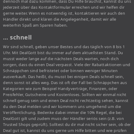
dennoch mal dazu kommen, dass Du Hilfe brauchst, kannst du uns
jederzeit über das Kontaktformular erreichen und wir helfen dir
gerne weiter. Wenn es notwendig ist, kontaktieren wir auch den
Händler direkt und klären die Angelegenheit, damit wir alle
weiterhin Spaß am Sparen haben.
… schnell
Wir sind schnell, geben unser Bestes und das täglich von 8 bis 1
Uhr. Mit DealGott bist du immer auf dem aktuellsten Stand. Du
musst weder lange auf die nächsten Deals warten, noch dich
sorgen, dass du einen Deal verpasst. Viele der Rabattaktionen und
Schnäppchen sind befristetet oder binnen weniger Minuten
ausverkauft. Das heißt, du musst bei einigen Deals schnell sein,
denn sonst ist alles weg. Das ist oft der Fall bei Schnäppchen aus
Kategorien wie zum Beispiel Handyverträge, Finanzen, oder
Preisfehler, Gutscheine und Kostenloses. Sollten wir einmal nicht
schnell genug sein und einen Deal nicht rechtzeitig sehen, kannst
du den Deal melden und wir kümmern uns umgehend um die
Veröffentlichung. Bedenke dabei immer die 10% Regel, die bei
DealGott gilt und zudem muss der Händler seriös sein (z.B. von
Trusted Shops geprüft). Solltest du dir mal nicht sicher sein, ob der
Deal gut ist, kannst du uns gerne um Hilfe bitten und wie prüfen