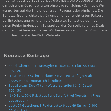
möchten, dass du Spaß bei Dealgott hast. Die Webseite wird so
einfach wie möglich gehalten ohne großen Schnick Schnack. Wir
verzichten auf die Einblendung von Popups oder Ähnliches. Die
Benutzerfreundlichkeit ist für uns einer der wichtigsten Faktoren
bei Entscheidung rund um die Webseite. Solltest du dennoch
einen Fehler finden, zum Beispiel bei der Darstellung eines Deals,
dann kontaktiere uns gerne. Wir freuen uns auch über Vorschläge
und Ideen für die DealGott Webseite.
Neueste Beiträge
Shark Glam 4-in-1 Haarstyler (HD6041SEU) für 207€ statt
239,12€
HIGH Mobile 5G im Telekom-Netz: Flex-Tarife jetzt ab
9,99€/Monat (monatlich kündbar)
SodaStream Duo (Titan) Wassersprudler für 94€ statt
106,15€
NKD Sale: 50% Rabatt auf alle Sale-Artikel (bereits im Preis
abgezogen)
Lotto24 Gutschein: 3 Felder Lotto 6 aus 49 für nur 0,10€ –
50 Mio. Jackpot