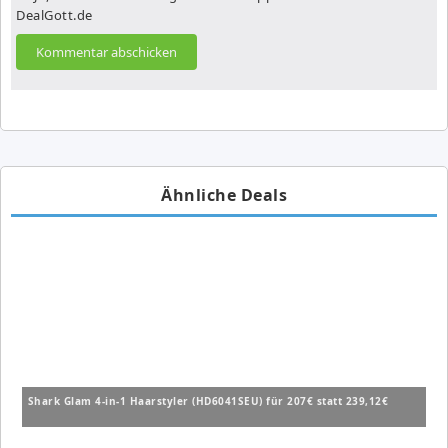
DealGott.de
Ähnliche Deals
Shark Glam 4-in-1 Haarstyler (HD6041SEU) für 207€ statt 239,12€