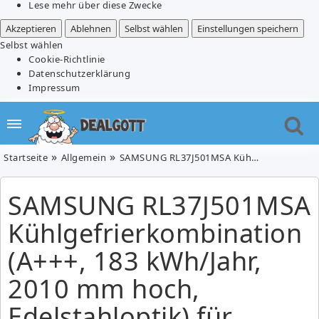
Lese mehr über diese Zwecke
Akzeptieren
Ablehnen
Selbst wählen
Einstellungen speichern
Selbst wählen
Cookie-Richtlinie
Datenschutzerklärung
Impressum
Startseite
Allgemein
SAMSUNG RL37J501MSA Kühlgefrierkombination (A+++, 183 kWh/Jahr, 2010 mm hoch, Edelstahloptik) für 496,17€ (Vergleich: 625€)
SAMSUNG RL37J501MSA
Kühlgefrierkombination
(A+++, 183 kWh/Jahr,
2010 mm hoch,
Edelstahloptik) für