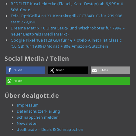
BEDELITE Kuscheldecke (Flanell, Karo-Design) ab 6,99€ mit
50%-Code
Tefal OptiGrill 4in1 XL Kontaktgrill (GC784D10) für 239,99€
statt 279,99€
Dreame Matrix 10 Ultra Saug- und Wischroboter für 799€ –
neuer Bestpreis (MediaMarkt)
Google Pixel 10a (128 GB) für 1€ + otelo Allnet Flat Classic
(50 GB) für 19,99€/Monat + 80€ Amazon-Gutschein
Social Media / Teilen
teilen
teilen
E-Mail
teilen
Über dealgott.de
Impressum
Datenschutzerklärung
Schnäppchen melden
Newsletter
dealhai.de – Deals & Schnäppchen