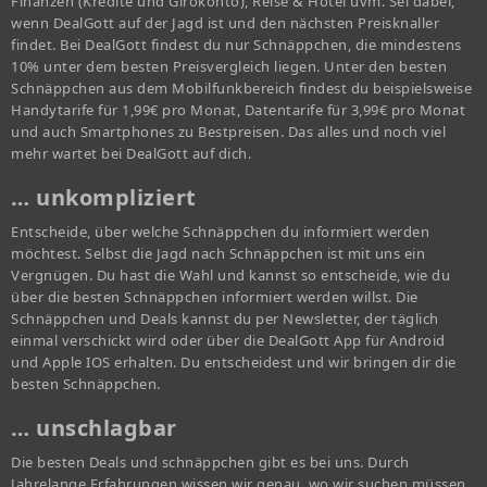
Finanzen (Kredite und Girokonto), Reise & Hotel uvm. Sei dabei,
wenn DealGott auf der Jagd ist und den nächsten Preisknaller
findet. Bei DealGott findest du nur Schnäppchen, die mindestens
10% unter dem besten Preisvergleich liegen. Unter den besten
Schnäppchen aus dem Mobilfunkbereich findest du beispielsweise
Handytarife für 1,99€ pro Monat, Datentarife für 3,99€ pro Monat
und auch Smartphones zu Bestpreisen. Das alles und noch viel
mehr wartet bei DealGott auf dich.
… unkompliziert
Entscheide, über welche Schnäppchen du informiert werden
möchtest. Selbst die Jagd nach Schnäppchen ist mit uns ein
Vergnügen. Du hast die Wahl und kannst so entscheide, wie du
über die besten Schnäppchen informiert werden willst. Die
Schnäppchen und Deals kannst du per Newsletter, der täglich
einmal verschickt wird oder über die DealGott App für Android
und Apple IOS erhalten. Du entscheidest und wir bringen dir die
besten Schnäppchen.
… unschlagbar
Die besten Deals und schnäppchen gibt es bei uns. Durch
Jahrelange Erfahrungen wissen wir genau, wo wir suchen müssen,