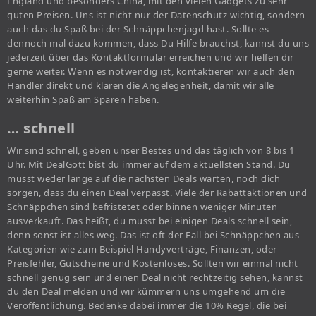
England und besonders China, mit den vielen Gadgets zu sehr
guten Preisen. Uns ist nicht nur der Datenschutz wichtig, sondern
auch das du Spaß bei der Schnäppchenjagd hast. Sollte es
dennoch mal dazu kommen, dass Du Hilfe brauchst, kannst du uns
jederzeit über das Kontaktformular erreichen und wir helfen dir
gerne weiter. Wenn es notwendig ist, kontaktieren wir auch den
Händler direkt und klären die Angelegenheit, damit wir alle
weiterhin Spaß am Sparen haben.
… schnell
Wir sind schnell, geben unser Bestes und das täglich von 8 bis 1
Uhr. Mit DealGott bist du immer auf dem aktuellsten Stand. Du
musst weder lange auf die nächsten Deals warten, noch dich
sorgen, dass du einen Deal verpasst. Viele der Rabattaktionen und
Schnäppchen sind befristetet oder binnen weniger Minuten
ausverkauft. Das heißt, du musst bei einigen Deals schnell sein,
denn sonst ist alles weg. Das ist oft der Fall bei Schnäppchen aus
Kategorien wie zum Beispiel Handyverträge, Finanzen, oder
Preisfehler, Gutscheine und Kostenloses. Sollten wir einmal nicht
schnell genug sein und einen Deal nicht rechtzeitig sehen, kannst
du den Deal melden und wir kümmern uns umgehend um die
Veröffentlichung. Bedenke dabei immer die 10% Regel, die bei