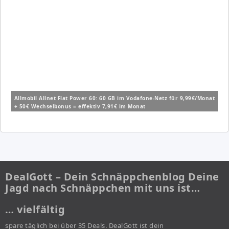
Allmobil Allnet Flat Power 60: 60 GB im Vodafone-Netz für 9,99€/Monat
+ 50€ Wechselbonus = effektiv 7,91€ im Monat
DealGott – Dein Schnäppchenblog Deine
Jagd nach Schnäppchen mit uns ist…
… vielfältig
spare täglich bei über 35 Deals. DealGott ist dein