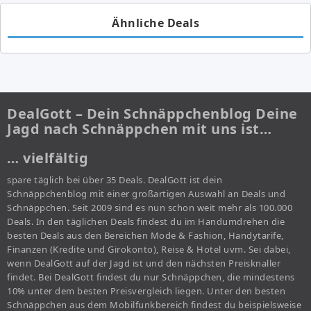
Ähnliche Deals
DealGott – Dein Schnäppchenblog Deine
Jagd nach Schnäppchen mit uns ist…
… vielfältig
spare täglich bei über 35 Deals. DealGott ist dein
Schnäppchenblog mit einer großartigen Auswahl an Deals und
Schnäppchen. Seit 2009 sind es nun schon weit mehr als 100.000
Deals. In den täglichen Deals findest du im Handumdrehen die
besten Deals aus den Bereichen Mode & Fashion, Handytarife,
Finanzen (Kredite und Girokonto), Reise & Hotel uvm. Sei dabei,
wenn DealGott auf der Jagd ist und den nächsten Preisknaller
findet. Bei DealGott findest du nur Schnäppchen, die mindestens
10% unter dem besten Preisvergleich liegen. Unter den besten
Schnäppchen aus dem Mobilfunkbereich findest du beispielsweise