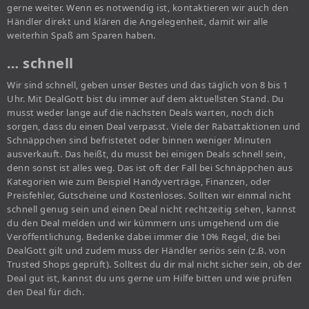
gerne weiter. Wenn es notwendig ist, kontaktieren wir auch den
Händler direkt und klären die Angelegenheit, damit wir alle
weiterhin Spaß am Sparen haben.
… schnell
Wir sind schnell, geben unser Bestes und das täglich von 8 bis 1
Uhr. Mit DealGott bist du immer auf dem aktuellsten Stand. Du
musst weder lange auf die nächsten Deals warten, noch dich
sorgen, dass du einen Deal verpasst. Viele der Rabattaktionen und
Schnäppchen sind befristetet oder binnen weniger Minuten
ausverkauft. Das heißt, du musst bei einigen Deals schnell sein,
denn sonst ist alles weg. Das ist oft der Fall bei Schnäppchen aus
Kategorien wie zum Beispiel Handyverträge, Finanzen, oder
Preisfehler, Gutscheine und Kostenloses. Sollten wir einmal nicht
schnell genug sein und einen Deal nicht rechtzeitig sehen, kannst
du den Deal melden und wir kümmern uns umgehend um die
Veröffentlichung. Bedenke dabei immer die 10% Regel, die bei
DealGott gilt und zudem muss der Händler seriös sein (z.B. von
Trusted Shops geprüft). Solltest du dir mal nicht sicher sein, ob der
Deal gut ist, kannst du uns gerne um Hilfe bitten und wie prüfen
den Deal für dich.