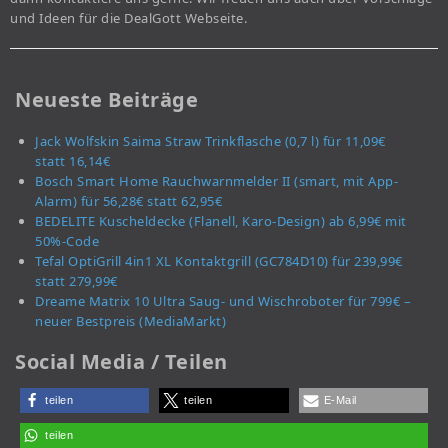
und Ideen für die DealGott Webseite.
Neueste Beiträge
Jack Wolfskin Saima Straw Trinkflasche (0,7 l) für 11,09€
statt 16,14€
Bosch Smart Home Rauchwarnmelder II (smart, mit App-
Alarm) für 56,28€ statt 62,95€
BEDELITE Kuscheldecke (Flanell, Karo-Design) ab 6,99€ mit
50%-Code
Tefal OptiGrill 4in1 XL Kontaktgrill (GC784D10) für 239,99€
statt 279,99€
Dreame Matrix 10 Ultra Saug- und Wischroboter für 799€ –
neuer Bestpreis (MediaMarkt)
Social Media / Teilen
teilen
teilen
E-Mail
teilen