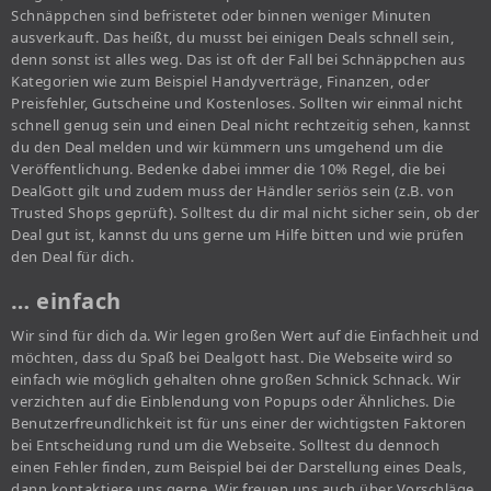
Schnäppchen sind befristetet oder binnen weniger Minuten
ausverkauft. Das heißt, du musst bei einigen Deals schnell sein,
denn sonst ist alles weg. Das ist oft der Fall bei Schnäppchen aus
Kategorien wie zum Beispiel Handyverträge, Finanzen, oder
Preisfehler, Gutscheine und Kostenloses. Sollten wir einmal nicht
schnell genug sein und einen Deal nicht rechtzeitig sehen, kannst
du den Deal melden und wir kümmern uns umgehend um die
Veröffentlichung. Bedenke dabei immer die 10% Regel, die bei
DealGott gilt und zudem muss der Händler seriös sein (z.B. von
Trusted Shops geprüft). Solltest du dir mal nicht sicher sein, ob der
Deal gut ist, kannst du uns gerne um Hilfe bitten und wie prüfen
den Deal für dich.
… einfach
Wir sind für dich da. Wir legen großen Wert auf die Einfachheit und
möchten, dass du Spaß bei Dealgott hast. Die Webseite wird so
einfach wie möglich gehalten ohne großen Schnick Schnack. Wir
verzichten auf die Einblendung von Popups oder Ähnliches. Die
Benutzerfreundlichkeit ist für uns einer der wichtigsten Faktoren
bei Entscheidung rund um die Webseite. Solltest du dennoch
einen Fehler finden, zum Beispiel bei der Darstellung eines Deals,
dann kontaktiere uns gerne. Wir freuen uns auch über Vorschläge