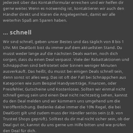
jederzeit über das Kontaktformular erreichen und wir helfen dir
gerne weiter. Wenn es notwendig ist, kontaktieren wir auch den
Händler direkt und klären die Angelegenheit, damit wir alle
weiterhin Spaß am Sparen haben.
… schnell
Wir sind schnell, geben unser Bestes und das täglich von 8 bis 1
Uhr. Mit DealGott bist du immer auf dem aktuellsten Stand. Du
musst weder lange auf die nächsten Deals warten, noch dich
sorgen, dass du einen Deal verpasst. Viele der Rabattaktionen und
Schnäppchen sind befristetet oder binnen weniger Minuten
ausverkauft. Das heißt, du musst bei einigen Deals schnell sein,
denn sonst ist alles weg. Das ist oft der Fall bei Schnäppchen aus
Kategorien wie zum Beispiel Handyverträge, Finanzen, oder
Preisfehler, Gutscheine und Kostenloses. Sollten wir einmal nicht
schnell genug sein und einen Deal nicht rechtzeitig sehen, kannst
du den Deal melden und wir kümmern uns umgehend um die
Veröffentlichung. Bedenke dabei immer die 10% Regel, die bei
DealGott gilt und zudem muss der Händler seriös sein (z.B. von
Trusted Shops geprüft). Solltest du dir mal nicht sicher sein, ob der
Deal gut ist, kannst du uns gerne um Hilfe bitten und wie prüfen
den Deal für dich.