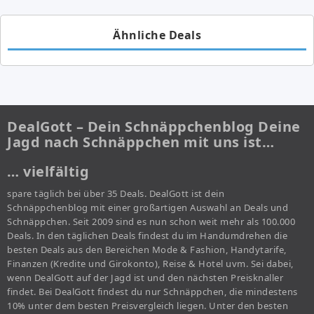
Ähnliche Deals
DealGott – Dein Schnäppchenblog Deine
Jagd nach Schnäppchen mit uns ist…
… vielfältig
spare täglich bei über 35 Deals. DealGott ist dein
Schnäppchenblog mit einer großartigen Auswahl an Deals und
Schnäppchen. Seit 2009 sind es nun schon weit mehr als 100.000
Deals. In den täglichen Deals findest du im Handumdrehen die
besten Deals aus den Bereichen Mode & Fashion, Handytarife,
Finanzen (Kredite und Girokonto), Reise & Hotel uvm. Sei dabei,
wenn DealGott auf der Jagd ist und den nächsten Preisknaller
findet. Bei DealGott findest du nur Schnäppchen, die mindestens
10% unter dem besten Preisvergleich liegen. Unter den besten