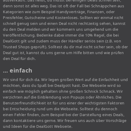
ausverkauft. Das heißt, du musst bei einigen Deals schnell sein,
denn sonst ist alles weg. Das ist oft der Fall bei Schnäppchen aus
Kategorien wie zum Beispiel Handyverträge, Finanzen, oder
Preisfehler, Gutscheine und Kostenloses. Sollten wir einmal nicht
schnell genug sein und einen Deal nicht rechtzeitig sehen, kannst
du den Deal melden und wir kümmern uns umgehend um die
Veröffentlichung. Bedenke dabei immer die 10% Regel, die bei
DealGott gilt und zudem muss der Händler seriös sein (z.B. von
Trusted Shops geprüft). Solltest du dir mal nicht sicher sein, ob der
Deal gut ist, kannst du uns gerne um Hilfe bitten und wie prüfen
den Deal für dich.
… einfach
Wir sind für dich da. Wir legen großen Wert auf die Einfachheit und
möchten, dass du Spaß bei Dealgott hast. Die Webseite wird so
einfach wie möglich gehalten ohne großen Schnick Schnack. Wir
verzichten auf die Einblendung von Popups oder Ähnliches. Die
Benutzerfreundlichkeit ist für uns einer der wichtigsten Faktoren
bei Entscheidung rund um die Webseite. Solltest du dennoch
einen Fehler finden, zum Beispiel bei der Darstellung eines Deals,
dann kontaktiere uns gerne. Wir freuen uns auch über Vorschläge
und Ideen für die DealGott Webseite.