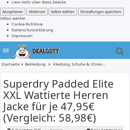
Lese mehr über diese Zwecke
Akzeptieren
Ablehnen
Selbst wählen
Einstellungen speichern
Selbst wählen
Cookie-Richtlinie
Datenschutzerklärung
Impressum
Startseite
Bekleidung
Kleidung, Schuhe & Uhren
Superdry Pad
Superdry Padded Elite
XXL Wattierte Herren
Jacke für je 47,95€
(Vergleich: 58,98€)
8. Dezember 2020
| Anzeige
Keine Kommentare