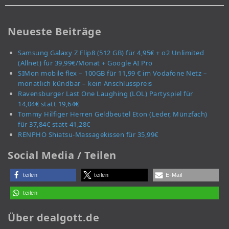
Neueste Beiträge
Samsung Galaxy Z Flip8 (512 GB) für 4,95€ + o2 Unlimited
(Allnet) für 39,99€/Monat + Google AI Pro
SIMon mobile flex – 100GB für 11,99 € im Vodafone Netz –
monatlich kündbar – kein Anschlusspreis
Ravensburger Last One Laughing (LOL) Partyspiel für
14,04€ statt 19,64€
Tommy Hilfiger Herren Geldbeutel Eton (Leder, Münzfach)
für 37,84€ statt 41,28€
RENPHO Shiatsu-Massagekissen für 35,99€
Social Media / Teilen
teilen
teilen
E-Mail
teilen
Über dealgott.de