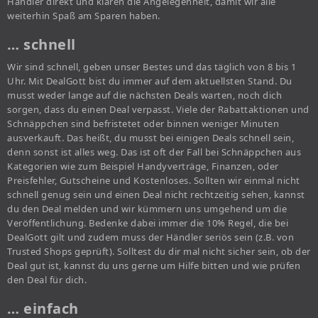
Händler direkt und klären die Angelegenheit, damit wir alle
weiterhin Spaß am Sparen haben.
… schnell
Wir sind schnell, geben unser Bestes und das täglich von 8 bis 1
Uhr. Mit DealGott bist du immer auf dem aktuellsten Stand. Du
musst weder lange auf die nächsten Deals warten, noch dich
sorgen, dass du einen Deal verpasst. Viele der Rabattaktionen und
Schnäppchen sind befristetet oder binnen weniger Minuten
ausverkauft. Das heißt, du musst bei einigen Deals schnell sein,
denn sonst ist alles weg. Das ist oft der Fall bei Schnäppchen aus
Kategorien wie zum Beispiel Handyverträge, Finanzen, oder
Preisfehler, Gutscheine und Kostenloses. Sollten wir einmal nicht
schnell genug sein und einen Deal nicht rechtzeitig sehen, kannst
du den Deal melden und wir kümmern uns umgehend um die
Veröffentlichung. Bedenke dabei immer die 10% Regel, die bei
DealGott gilt und zudem muss der Händler seriös sein (z.B. von
Trusted Shops geprüft). Solltest du dir mal nicht sicher sein, ob der
Deal gut ist, kannst du uns gerne um Hilfe bitten und wie prüfen
den Deal für dich.
… einfach