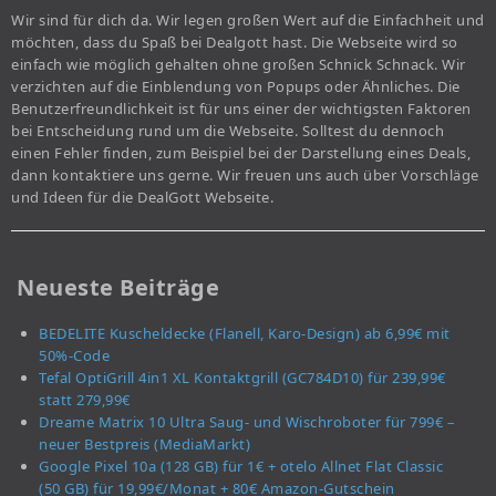
Wir sind für dich da. Wir legen großen Wert auf die Einfachheit und
möchten, dass du Spaß bei Dealgott hast. Die Webseite wird so
einfach wie möglich gehalten ohne großen Schnick Schnack. Wir
verzichten auf die Einblendung von Popups oder Ähnliches. Die
Benutzerfreundlichkeit ist für uns einer der wichtigsten Faktoren
bei Entscheidung rund um die Webseite. Solltest du dennoch
einen Fehler finden, zum Beispiel bei der Darstellung eines Deals,
dann kontaktiere uns gerne. Wir freuen uns auch über Vorschläge
und Ideen für die DealGott Webseite.
Neueste Beiträge
BEDELITE Kuscheldecke (Flanell, Karo-Design) ab 6,99€ mit
50%-Code
Tefal OptiGrill 4in1 XL Kontaktgrill (GC784D10) für 239,99€
statt 279,99€
Dreame Matrix 10 Ultra Saug- und Wischroboter für 799€ –
neuer Bestpreis (MediaMarkt)
Google Pixel 10a (128 GB) für 1€ + otelo Allnet Flat Classic
(50 GB) für 19,99€/Monat + 80€ Amazon-Gutschein