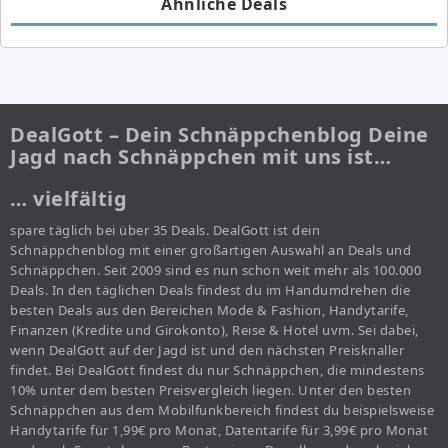
Ähnliche Deals
DealGott – Dein Schnäppchenblog Deine
Jagd nach Schnäppchen mit uns ist…
… vielfältig
spare täglich bei über 35 Deals. DealGott ist dein
Schnäppchenblog mit einer großartigen Auswahl an Deals und
Schnäppchen. Seit 2009 sind es nun schon weit mehr als 100.000
Deals. In den täglichen Deals findest du im Handumdrehen die
besten Deals aus den Bereichen Mode & Fashion, Handytarife,
Finanzen (Kredite und Girokonto), Reise & Hotel uvm. Sei dabei,
wenn DealGott auf der Jagd ist und den nächsten Preisknaller
findet. Bei DealGott findest du nur Schnäppchen, die mindestens
10% unter dem besten Preisvergleich liegen. Unter den besten
Schnäppchen aus dem Mobilfunkbereich findest du beispielsweise
Handytarife für 1,99€ pro Monat, Datentarife für 3,99€ pro Monat