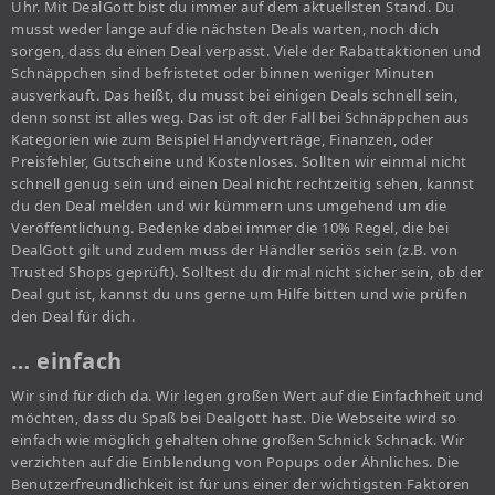
Uhr. Mit DealGott bist du immer auf dem aktuellsten Stand. Du
musst weder lange auf die nächsten Deals warten, noch dich
sorgen, dass du einen Deal verpasst. Viele der Rabattaktionen und
Schnäppchen sind befristetet oder binnen weniger Minuten
ausverkauft. Das heißt, du musst bei einigen Deals schnell sein,
denn sonst ist alles weg. Das ist oft der Fall bei Schnäppchen aus
Kategorien wie zum Beispiel Handyverträge, Finanzen, oder
Preisfehler, Gutscheine und Kostenloses. Sollten wir einmal nicht
schnell genug sein und einen Deal nicht rechtzeitig sehen, kannst
du den Deal melden und wir kümmern uns umgehend um die
Veröffentlichung. Bedenke dabei immer die 10% Regel, die bei
DealGott gilt und zudem muss der Händler seriös sein (z.B. von
Trusted Shops geprüft). Solltest du dir mal nicht sicher sein, ob der
Deal gut ist, kannst du uns gerne um Hilfe bitten und wie prüfen
den Deal für dich.
… einfach
Wir sind für dich da. Wir legen großen Wert auf die Einfachheit und
möchten, dass du Spaß bei Dealgott hast. Die Webseite wird so
einfach wie möglich gehalten ohne großen Schnick Schnack. Wir
verzichten auf die Einblendung von Popups oder Ähnliches. Die
Benutzerfreundlichkeit ist für uns einer der wichtigsten Faktoren