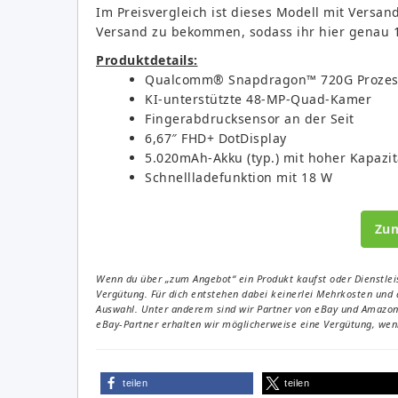
Im Preisvergleich ist dieses Modell mit Versan
Versand zu bekommen, sodass ihr hier genau 
Produktdetails:
Qualcomm® Snapdragon™ 720G Prozes
KI-unterstützte 48-MP-Quad-Kamer
Fingerabdrucksensor an der Seit
6,67″ FHD+ DotDisplay
5.020mAh-Akku (typ.) mit hoher Kapazit
Schnellladefunktion mit 18 W
Zu
Wenn du über „zum Angebot“ ein Produkt kaufst oder Dienstleis
Vergütung. Für dich entstehen dabei keinerlei Mehrkosten und 
Auswahl. Unter anderem sind wir Partner von eBay und Amazon. 
eBay-Partner erhalten wir möglicherweise eine Vergütung, wenn
teilen
teilen