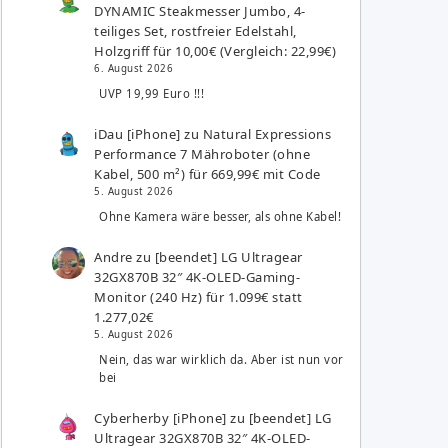
DYNAMIC Steakmesser Jumbo, 4-
teiliges Set, rostfreier Edelstahl,
Holzgriff für 10,00€ (Vergleich: 22,99€)
6. August 2026
UVP 19,99 Euro !!!
iDau [iPhone]
zu
Natural Expressions
Performance 7 Mähroboter (ohne
Kabel, 500 m²) für 669,99€ mit Code
5. August 2026
Ohne Kamera wäre besser, als ohne Kabel!
Andre
zu
[beendet] LG Ultragear
32GX870B 32″ 4K-OLED-Gaming-
Monitor (240 Hz) für 1.099€ statt
1.277,02€
5. August 2026
Nein, das war wirklich da. Aber ist nun vor
bei
Cyberherby [iPhone]
zu
[beendet] LG
Ultragear 32GX870B 32″ 4K-OLED-