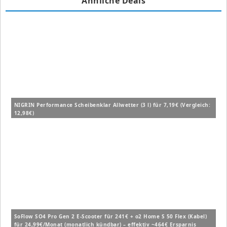
Ähnliche Deals
NIGRIN Performance Scheibenklar Allwetter (3 l) für 7,19€ (Vergleich:
12,98€)
SoFlow SO4 Pro Gen 2 E-Scooter für 241€ + o2 Home S 50 Flex (Kabel)
für 24,99€/Monat (monatlich kündbar) – effektiv ~464€ Ersparnis