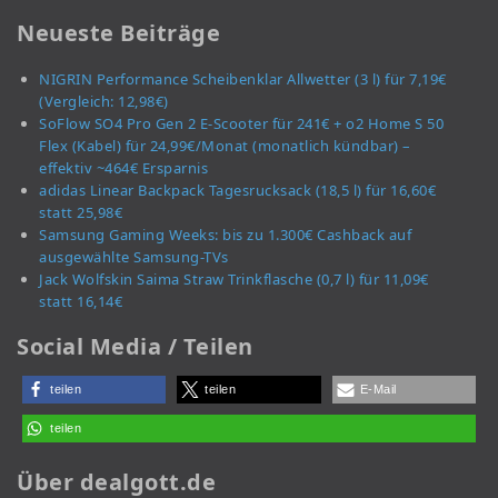
Neueste Beiträge
NIGRIN Performance Scheibenklar Allwetter (3 l) für 7,19€
(Vergleich: 12,98€)
SoFlow SO4 Pro Gen 2 E-Scooter für 241€ + o2 Home S 50
Flex (Kabel) für 24,99€/Monat (monatlich kündbar) –
effektiv ~464€ Ersparnis
adidas Linear Backpack Tagesrucksack (18,5 l) für 16,60€
statt 25,98€
Samsung Gaming Weeks: bis zu 1.300€ Cashback auf
ausgewählte Samsung-TVs
Jack Wolfskin Saima Straw Trinkflasche (0,7 l) für 11,09€
statt 16,14€
Social Media / Teilen
teilen
teilen
E-Mail
teilen
Über dealgott.de