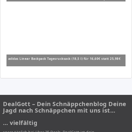
adidas Linear Backpack Tagesrucksack (18,5 l) für 16,60€ statt 25,98€
DealGott – Dein Schnäppchenblog Deine
Jagd nach Schnäppchen mit uns ist…
… vielfältig