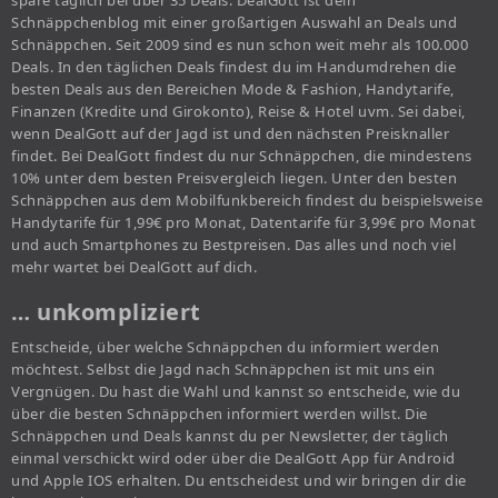
spare täglich bei über 35 Deals. DealGott ist dein
Schnäppchenblog mit einer großartigen Auswahl an Deals und
Schnäppchen. Seit 2009 sind es nun schon weit mehr als 100.000
Deals. In den täglichen Deals findest du im Handumdrehen die
besten Deals aus den Bereichen Mode & Fashion, Handytarife,
Finanzen (Kredite und Girokonto), Reise & Hotel uvm. Sei dabei,
wenn DealGott auf der Jagd ist und den nächsten Preisknaller
findet. Bei DealGott findest du nur Schnäppchen, die mindestens
10% unter dem besten Preisvergleich liegen. Unter den besten
Schnäppchen aus dem Mobilfunkbereich findest du beispielsweise
Handytarife für 1,99€ pro Monat, Datentarife für 3,99€ pro Monat
und auch Smartphones zu Bestpreisen. Das alles und noch viel
mehr wartet bei DealGott auf dich.
… unkompliziert
Entscheide, über welche Schnäppchen du informiert werden
möchtest. Selbst die Jagd nach Schnäppchen ist mit uns ein
Vergnügen. Du hast die Wahl und kannst so entscheide, wie du
über die besten Schnäppchen informiert werden willst. Die
Schnäppchen und Deals kannst du per Newsletter, der täglich
einmal verschickt wird oder über die DealGott App für Android
und Apple IOS erhalten. Du entscheidest und wir bringen dir die