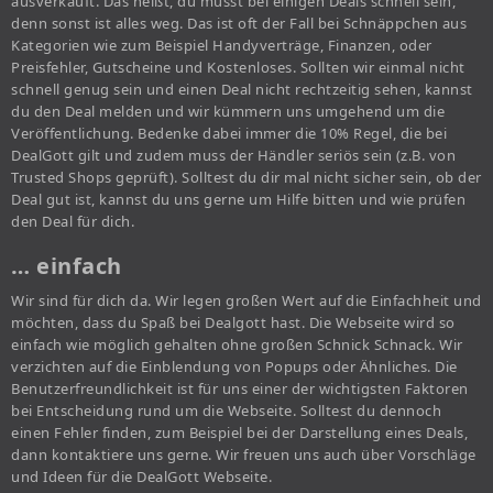
ausverkauft. Das heißt, du musst bei einigen Deals schnell sein,
denn sonst ist alles weg. Das ist oft der Fall bei Schnäppchen aus
Kategorien wie zum Beispiel Handyverträge, Finanzen, oder
Preisfehler, Gutscheine und Kostenloses. Sollten wir einmal nicht
schnell genug sein und einen Deal nicht rechtzeitig sehen, kannst
du den Deal melden und wir kümmern uns umgehend um die
Veröffentlichung. Bedenke dabei immer die 10% Regel, die bei
DealGott gilt und zudem muss der Händler seriös sein (z.B. von
Trusted Shops geprüft). Solltest du dir mal nicht sicher sein, ob der
Deal gut ist, kannst du uns gerne um Hilfe bitten und wie prüfen
den Deal für dich.
… einfach
Wir sind für dich da. Wir legen großen Wert auf die Einfachheit und
möchten, dass du Spaß bei Dealgott hast. Die Webseite wird so
einfach wie möglich gehalten ohne großen Schnick Schnack. Wir
verzichten auf die Einblendung von Popups oder Ähnliches. Die
Benutzerfreundlichkeit ist für uns einer der wichtigsten Faktoren
bei Entscheidung rund um die Webseite. Solltest du dennoch
einen Fehler finden, zum Beispiel bei der Darstellung eines Deals,
dann kontaktiere uns gerne. Wir freuen uns auch über Vorschläge
und Ideen für die DealGott Webseite.