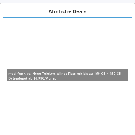
Ähnliche Deals
mobilfunk.de: Neue Telekom-Allnet-Flats mit bis zu 160 GB + 150 GB
Datendepot ab 14,99€/Monat