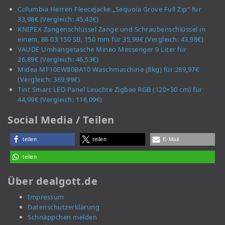
Columbia Herren Fleecejacke „Sequoia Grove Full Zip“ für
33,98€ (Vergleich: 45,42€)
KNIPEX Zangenschlüssel Zange und Schraubenschlüssel in
einem, 86 03 150 SB, 150 mm für 35,99€ (Vergleich: 43,98€)
VAUDE Umhängetasche Mineo Messenger 9 Liter für
26,89€ (Vergleich: 46,53€)
Midea MF10EW80BA10 Waschmaschine (8kg) für 289,97€
(Vergleich: 369,99€)
Tint Smart LED Panel Leuchte Zigbee RGB (120×30 cm) für
44,99€ (Vergleich: 116,09€)
Social Media / Teilen
teilen
teilen
E-Mail
teilen
Über dealgott.de
Impressum
Datenschutzerklärung
Schnäppchen melden