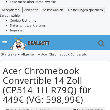
Lese mehr über diese Zwecke
Akzeptieren
Ablehnen
Selbst wählen
Einstellungen speichern
Selbst wählen
Cookie-Richtlinie
Datenschutzerklärung
Impressum
Startseite
Allgemein
Acer Chromebook Convertible 14 Zoll (CP514-1H-R79Q) für 449€ (VG: 598,99€)
Acer Chromebook
Convertible 14 Zoll
(CP514-1H-R79Q) für
449€ (VG: 598,99€)
29. August 2021
| Anzeige
Keine Kommentare