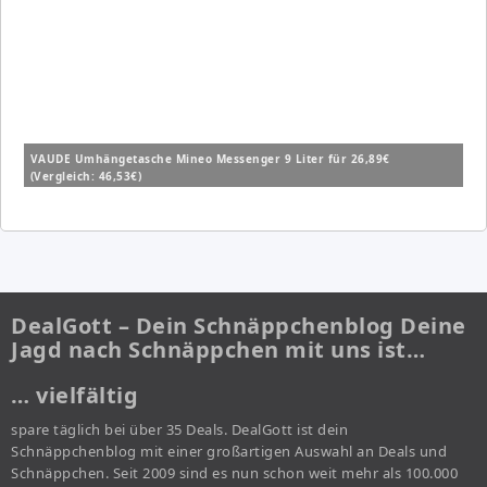
VAUDE Umhängetasche Mineo Messenger 9 Liter für 26,89€
(Vergleich: 46,53€)
DealGott – Dein Schnäppchenblog Deine
Jagd nach Schnäppchen mit uns ist…
… vielfältig
spare täglich bei über 35 Deals. DealGott ist dein
Schnäppchenblog mit einer großartigen Auswahl an Deals und
Schnäppchen. Seit 2009 sind es nun schon weit mehr als 100.000