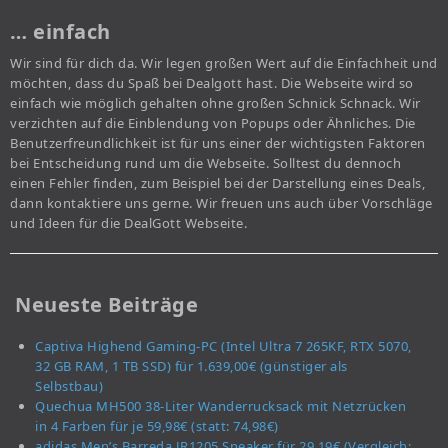
… einfach
Wir sind für dich da. Wir legen großen Wert auf die Einfachheit und
möchten, dass du Spaß bei Dealgott hast. Die Webseite wird so
einfach wie möglich gehalten ohne großen Schnick Schnack. Wir
verzichten auf die Einblendung von Popups oder Ähnliches. Die
Benutzerfreundlichkeit ist für uns einer der wichtigsten Faktoren
bei Entscheidung rund um die Webseite. Solltest du dennoch
einen Fehler finden, zum Beispiel bei der Darstellung eines Deals,
dann kontaktiere uns gerne. Wir freuen uns auch über Vorschläge
und Ideen für die DealGott Webseite.
Neueste Beiträge
Captiva Highend Gaming-PC (Intel Ultra 7 265KF, RTX 5070,
32 GB RAM, 1 TB SSD) für 1.639,00€ (günstiger als
Selbstbau)
Quechua MH500 38-Liter Wanderrucksack mit Netzrücken
in 4 Farben für je 59,98€ (statt: 74,98€)
adidas Men’s Barreda JR1205 Sneaker für 29,19€ (Vergleich: