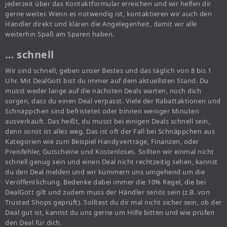
jederzeit über das Kontaktformular erreichen und wir helfen dir
gerne weiter. Wenn es notwendig ist, kontaktieren wir auch den
Händler direkt und klären die Angelegenheit, damit wir alle
weiterhin Spaß am Sparen haben.
… schnell
Wir sind schnell, geben unser Bestes und das täglich von 8 bis 1
Uhr. Mit DealGott bist du immer auf dem aktuellsten Stand. Du
musst weder lange auf die nächsten Deals warten, noch dich
sorgen, dass du einen Deal verpasst. Viele der Rabattaktionen und
Schnäppchen sind befristetet oder binnen weniger Minuten
ausverkauft. Das heißt, du musst bei einigen Deals schnell sein,
denn sonst ist alles weg. Das ist oft der Fall bei Schnäppchen aus
Kategorien wie zum Beispiel Handyverträge, Finanzen, oder
Preisfehler, Gutscheine und Kostenloses. Sollten wir einmal nicht
schnell genug sein und einen Deal nicht rechtzeitig sehen, kannst
du den Deal melden und wir kümmern uns umgehend um die
Veröffentlichung. Bedenke dabei immer die 10% Regel, die bei
DealGott gilt und zudem muss der Händler seriös sein (z.B. von
Trusted Shops geprüft). Solltest du dir mal nicht sicher sein, ob der
Deal gut ist, kannst du uns gerne um Hilfe bitten und wie prüfen
den Deal für dich.