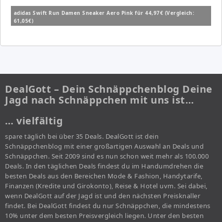
adidas Swift Run Damen Sneaker Aero Pink für 44,97€ (Vergleich:
61,05€)
DealGott – Dein Schnäppchenblog Deine
Jagd nach Schnäppchen mit uns ist…
… vielfältig
spare täglich bei über 35 Deals. DealGott ist dein
Schnäppchenblog mit einer großartigen Auswahl an Deals und
Schnäppchen. Seit 2009 sind es nun schon weit mehr als 100.000
Deals. In den täglichen Deals findest du im Handumdrehen die
besten Deals aus den Bereichen Mode & Fashion, Handytarife,
Finanzen (Kredite und Girokonto), Reise & Hotel uvm. Sei dabei,
wenn DealGott auf der Jagd ist und den nächsten Preisknaller
findet. Bei DealGott findest du nur Schnäppchen, die mindestens
10% unter dem besten Preisvergleich liegen. Unter den besten