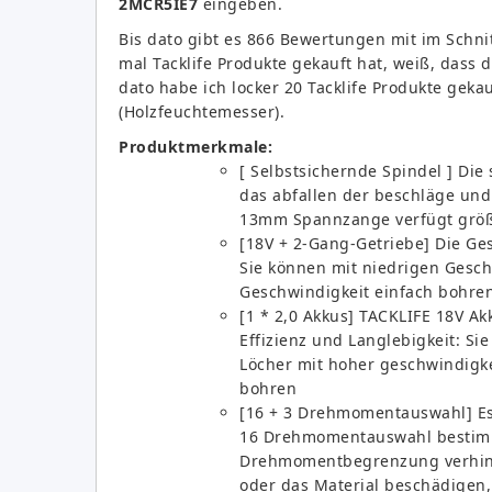
2MCR5IE7
eingeben.
Bis dato gibt es 866 Bewertungen mit im Schnit
mal Tacklife Produkte gekauft hat, weiß, dass d
dato habe ich locker 20 Tacklife Produkte geka
(Holzfeuchtemesser).
Produktmerkmale:
[ Selbstsichernde Spindel ] Di
das abfallen der beschläge und
13mm Spannzange verfügt größ
[18V + 2-Gang-Getriebe] Die Ges
Sie können mit niedrigen Gesc
Geschwindigkeit einfach bohre
[1 * 2,0 Akkus] TACKLIFE 18V Ak
Effizienz und Langlebigkeit: S
Löcher mit hoher geschwindigke
bohren
[16 + 3 Drehmomentauswahl] Es
16 Drehmomentauswahl bestim
Drehmomentbegrenzung verhind
oder das Material beschädigen,