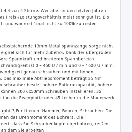
t 4,4 von 5 Sterne. Wer aber in den letzten Jahren
as Preis-/Leistungsverhältnis meist sehr gut ist. Bis
uft und war erst 1mal nicht zu 100% zufrieden
e selbstsichernde 13mm Metallspannzange sorge nicht
 eignet sich für mehr zubehör. Dank der übergroßen
ere Spannkraft und breiteren Spannbereich
chwindigkeit ist 0 – 450 U / min und 0 – 1600 U / min.
hwindigkeit genau schrauben und mit hohen
n. Das maximale Abtriebsmoment beträgt 35 Nm
kuschrauber besitzt höhere Batteriekapazität, höhere
ie können 200 6x50mm Schrauben installieren, 36
it in die Eisenplatte oder 45 Löcher in die Mauerwerk
 gibt 3 Funktionen: Hammer, Bohren, Schrauben. Die
men das Drehmoment des Bohrers. Die
ert, dass Sie Schraubenköpfe überbohren, reißen
 an dem Sie arbeiten