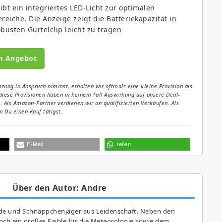
gibt ein integriertes LED-Licht zur optimalen
eiche. Die Anzeige zeigt die Batteriekapazität in
obusten Gürtelclip leicht zu tragen
m Angebot
tung in Anspruch nimmst, erhalten wir oftmals eine kleine Provision als
diese Provisionen haben in keinem Fall Auswirkung auf unsere Deal-
Als Amazon-Partner verdienen wir an qualifizierten Verkäufen. Als
 Du einen Kauf tätigst.
E-Mail
teilen
Über den Autor: Andre
de und Schnäppchenjäger aus Leidenschaft. Neben den
ch ein großes Fai­ble für die Meteorologie sowie dem