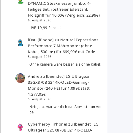
DYNAMIC Steakmesser Jumbo, 4-
teiliges Set, rostfreier Edelstahl,
Holzgriff für 10,00€ (Vergleich: 22,99€)
6. August 2026
UVP 19,99 Euro !!!
iDau [iPhone]
zu
Natural Expressions
Performance 7 Mähroboter (ohne
Kabel, 500 m²) für 669,99€ mit Code
5. August 2026
Ohne Kamera wäre besser, als ohne Kabel!
Andre
zu
[beendet] LG Ultragear
32GX870B 32″ 4K-OLED-Gaming-
Monitor (240 Hz) für 1.099€ statt
1.277,02€
5. August 2026
Nein, das war wirklich da. Aber ist nun vor
bei
Cyberherby [iPhone]
zu
[beendet] LG
Ultragear 32GX870B 32″ 4K-OLED-