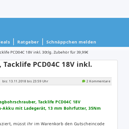
eals
Ratgeber
Schnäppchen melden
klife PCD04C 18V inkl. 30tlg. Zubehör für 39,99€
Tacklife PCD04C 18V inkl.
bis: 13.11.2018 bis 23:59 Uhr
2 Kommentare
gbohrschrauber, Tacklife PCD04C 18V
on-Akku mit Ladegerät, 13 mm Bohrfutter, 35Nm
duziert, müsst ihr im Warenkorb den Gutscheincode