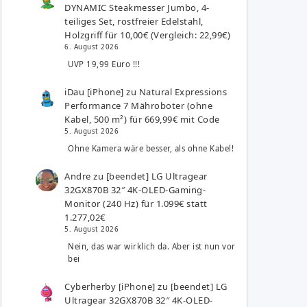
DYNAMIC Steakmesser Jumbo, 4-
teiliges Set, rostfreier Edelstahl,
Holzgriff für 10,00€ (Vergleich: 22,99€)
6. August 2026
UVP 19,99 Euro !!!
iDau [iPhone]
zu
Natural Expressions
Performance 7 Mähroboter (ohne
Kabel, 500 m²) für 669,99€ mit Code
5. August 2026
Ohne Kamera wäre besser, als ohne Kabel!
Andre
zu
[beendet] LG Ultragear
32GX870B 32″ 4K-OLED-Gaming-
Monitor (240 Hz) für 1.099€ statt
1.277,02€
5. August 2026
Nein, das war wirklich da. Aber ist nun vor
bei
Cyberherby [iPhone]
zu
[beendet] LG
Ultragear 32GX870B 32″ 4K-OLED-