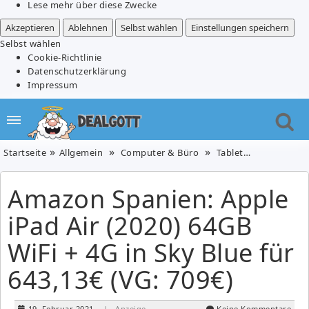
Lese mehr über diese Zwecke
Akzeptieren
Ablehnen
Selbst wählen
Einstellungen speichern
Selbst wählen
Cookie-Richtlinie
Datenschutzerklärung
Impressum
Startseite
Allgemein
Computer & Büro
Tablet-PCs
Amazon 
Amazon Spanien: Apple
iPad Air (2020) 64GB
WiFi + 4G in Sky Blue für
643,13€ (VG: 709€)
19. Februar 2021
| Anzeige
Keine Kommentare