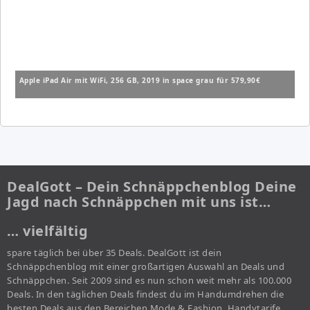
Apple iPad Air mit WiFi, 256 GB, 2019 in space grau für 579,90€
DealGott – Dein Schnäppchenblog Deine
Jagd nach Schnäppchen mit uns ist…
… vielfältig
spare täglich bei über 35 Deals. DealGott ist dein
Schnäppchenblog mit einer großartigen Auswahl an Deals und
Schnäppchen. Seit 2009 sind es nun schon weit mehr als 100.000
Deals. In den täglichen Deals findest du im Handumdrehen die
besten Deals aus den Bereichen Mode & Fashion, Handytarife,