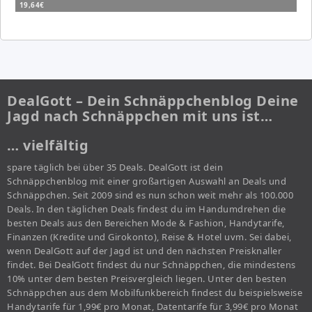
19,64€
DealGott – Dein Schnäppchenblog Deine
Jagd nach Schnäppchen mit uns ist…
… vielfältig
spare täglich bei über 35 Deals. DealGott ist dein
Schnäppchenblog mit einer großartigen Auswahl an Deals und
Schnäppchen. Seit 2009 sind es nun schon weit mehr als 100.000
Deals. In den täglichen Deals findest du im Handumdrehen die
besten Deals aus den Bereichen Mode & Fashion, Handytarife,
Finanzen (Kredite und Girokonto), Reise & Hotel uvm. Sei dabei,
wenn DealGott auf der Jagd ist und den nächsten Preisknaller
findet. Bei DealGott findest du nur Schnäppchen, die mindestens
10% unter dem besten Preisvergleich liegen. Unter den besten
Schnäppchen aus dem Mobilfunkbereich findest du beispielsweise
Handytarife für 1,99€ pro Monat, Datentarife für 3,99€ pro Monat