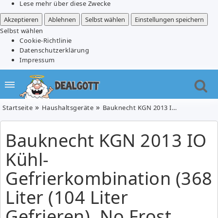
Lese mehr über diese Zwecke
Akzeptieren
Ablehnen
Selbst wählen
Einstellungen speichern
Selbst wählen
Cookie-Richtlinie
Datenschutzerklärung
Impressum
Startseite
Haushaltsgeräte
Bauknecht KGN 2013 IO Kühl-Gefrierkombination (368 Liter (104 Liter Gefrieren), No Frost, 60er Breite, Edelstahl-Optik) für 449,10€ inkl. Versand (VG: 557,93€)
Bauknecht KGN 2013 IO
Kühl-
Gefrierkombination (368
Liter (104 Liter
Gefrieren), No Frost,