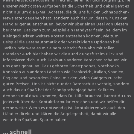
Keine versteckte Kosten, wir recherchieren für dich sorgfältig. Eine
unserer wichtigsten Aufgaben ist die Sicherheit und dabei geht es
nicht nur um die E-Mail Adresse, die du uns für den Schnäppchen-
Newsletter gegeben hast, sondern auch darum, dass wir uns den
Händler genau anschauen, bevor wir über einen Deal von Diesem
berichten. Das kann zum Beispiel ein Handytarif sein, bei dem im
Kleingedruckten weitere Kosten entstehen können, wie zum
Beispiel die Datenautomatik oder voraktivierte Optionen bei
Tarifen. Wie wäre es mit einem Zeitschriften-Abo mit tollen
Prämien? Auch hier haben wir die Kündigungsfrist im Blick und
informieren dich. Auch Deals aus anderen Bereichen schauen wir
uns ganz genau an. Dazu gehören Smartphones, Notebooks,
Konsolen aus anderen Ländern wie Frankreich, Italien, Spanien,
England und besonders China, mit den vielen Gadgets zu sehr
guten Preisen. Uns ist nicht nur der Datenschutz wichtig, sondern
auch das du Spaß bei der Schnäppchenjagd hast. Sollte es
dennoch mal dazu kommen, dass Du Hilfe brauchst, kannst du uns
jederzeit über das Kontaktformular erreichen und wir helfen dir
gerne weiter. Wenn es notwendig ist, kontaktieren wir auch den
Händler direkt und klären die Angelegenheit, damit wir alle
weiterhin Spaß am Sparen haben.
… schnell