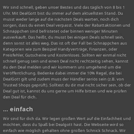
Wir sind schnell, geben unser Bestes und das täglich von 8 bis 1
Uhr. Mit DealGott bist du immer auf dem aktuellsten Stand. Du
musst weder lange auf die nächsten Deals warten, noch dich
sorgen, dass du einen Deal verpasst. Viele der Rabattaktionen und
Schnäppchen sind befristetet oder binnen weniger Minuten
ausverkauft. Das heißt, du musst bei einigen Deals schnell sein,
denn sonst ist alles weg. Das ist oft der Fall bei Schnäppchen aus
Kategorien wie zum Beispiel Handyverträge, Finanzen, oder
Preisfehler, Gutscheine und Kostenloses. Sollten wir einmal nicht
schnell genug sein und einen Deal nicht rechtzeitig sehen, kannst
du den Deal melden und wir kümmern uns umgehend um die
Veröffentlichung. Bedenke dabei immer die 10% Regel, die bei
DealGott gilt und zudem muss der Händler seriös sein (z.B. von
Trusted Shops geprüft). Solltest du dir mal nicht sicher sein, ob der
Deal gut ist, kannst du uns gerne um Hilfe bitten und wie prüfen
den Deal für dich.
… einfach
Wir sind für dich da. Wir legen großen Wert auf die Einfachheit und
möchten, dass du Spaß bei Dealgott hast. Die Webseite wird so
einfach wie möglich gehalten ohne großen Schnick Schnack. Wir