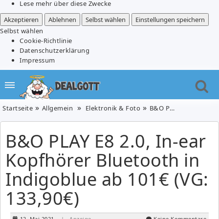
Lese mehr über diese Zwecke
Akzeptieren
Ablehnen
Selbst wählen
Einstellungen speichern
Selbst wählen
Cookie-Richtlinie
Datenschutzerklärung
Impressum
Startseite
Allgemein
Elektronik & Foto
B&O PLAY E8 2.0, In-ear Kopfhörer Bluetooth in Indigoblue ab 101€ (VG: 133,90€)
B&O PLAY E8 2.0, In-ear
Kopfhörer Bluetooth in
Indigoblue ab 101€ (VG:
133,90€)
12. Mai 2021
| Anzeige
Keine Kommentare