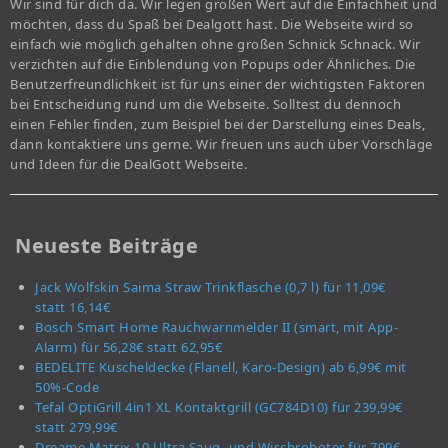
Wir sind für dich da. Wir legen großen Wert auf die Einfachheit und
möchten, dass du Spaß bei Dealgott hast. Die Webseite wird so
einfach wie möglich gehalten ohne großen Schnick Schnack. Wir
verzichten auf die Einblendung von Popups oder Ähnliches. Die
Benutzerfreundlichkeit ist für uns einer der wichtigsten Faktoren
bei Entscheidung rund um die Webseite. Solltest du dennoch
einen Fehler finden, zum Beispiel bei der Darstellung eines Deals,
dann kontaktiere uns gerne. Wir freuen uns auch über Vorschläge
und Ideen für die DealGott Webseite.
Neueste Beiträge
Jack Wolfskin Saima Straw Trinkflasche (0,7 l) für 11,09€
statt 16,14€
Bosch Smart Home Rauchwarnmelder II (smart, mit App-
Alarm) für 56,28€ statt 62,95€
BEDELITE Kuscheldecke (Flanell, Karo-Design) ab 6,99€ mit
50%-Code
Tefal OptiGrill 4in1 XL Kontaktgrill (GC784D10) für 239,99€
statt 279,99€
Dreame Matrix 10 Ultra Saug- und Wischroboter für 799€ –