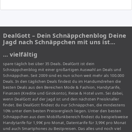
DealGott – Dein Schnäppchenblog Deine
Jagd nach Schnäppchen mit uns ist…
… vielfältig
spare täglich bei über 35 Deals. DealGott ist dein
Schnäppchenblog mit einer großartigen Auswahl an Deals und
Schnäppchen. Seit 2009 sind es nun schon weit mehr als 100.000
Deals. In den täglichen Deals findest du im Handumdrehen die
besten Deals aus den Bereichen Mode & Fashion, Handytarife,
Finanzen (Kredite und Girokonto), Reise & Hotel uvm. Sei dabei,
wenn DealGott auf der Jagd ist und den nächsten Preisknaller
findet. Bei DealGott findest du nur Schnäppchen, die mindestens
10% unter dem besten Preisvergleich liegen. Unter den besten
Schnäppchen aus dem Mobilfunkbereich findest du beispielsweise
Handytarife für 1,99€ pro Monat, Datentarife für 3,99€ pro Monat
und auch Smartphones zu Bestpreisen. Das alles und noch viel