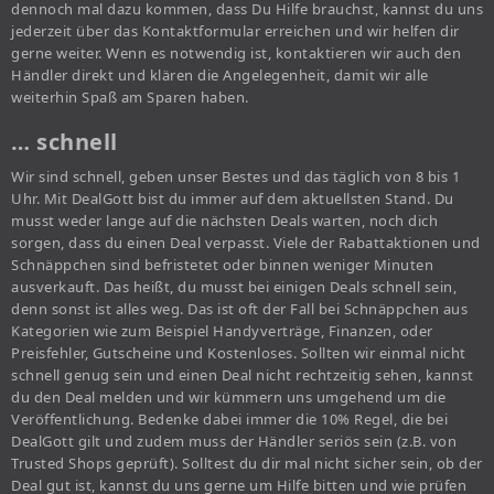
dennoch mal dazu kommen, dass Du Hilfe brauchst, kannst du uns
jederzeit über das Kontaktformular erreichen und wir helfen dir
gerne weiter. Wenn es notwendig ist, kontaktieren wir auch den
Händler direkt und klären die Angelegenheit, damit wir alle
weiterhin Spaß am Sparen haben.
… schnell
Wir sind schnell, geben unser Bestes und das täglich von 8 bis 1
Uhr. Mit DealGott bist du immer auf dem aktuellsten Stand. Du
musst weder lange auf die nächsten Deals warten, noch dich
sorgen, dass du einen Deal verpasst. Viele der Rabattaktionen und
Schnäppchen sind befristetet oder binnen weniger Minuten
ausverkauft. Das heißt, du musst bei einigen Deals schnell sein,
denn sonst ist alles weg. Das ist oft der Fall bei Schnäppchen aus
Kategorien wie zum Beispiel Handyverträge, Finanzen, oder
Preisfehler, Gutscheine und Kostenloses. Sollten wir einmal nicht
schnell genug sein und einen Deal nicht rechtzeitig sehen, kannst
du den Deal melden und wir kümmern uns umgehend um die
Veröffentlichung. Bedenke dabei immer die 10% Regel, die bei
DealGott gilt und zudem muss der Händler seriös sein (z.B. von
Trusted Shops geprüft). Solltest du dir mal nicht sicher sein, ob der
Deal gut ist, kannst du uns gerne um Hilfe bitten und wie prüfen