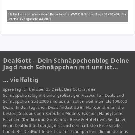
Helly Hansen Workwear Reisetasche WW Off Shore Bag (30x30x60) für
29,99€ (Vergleich: 44,80€)
DealGott – Dein Schnäppchenblog Deine
Jagd nach Schnäppchen mit uns ist…
… vielfältig
spare täglich bei über 35 Deals. DealGott ist dein
Schnäppchenblog mit einer großartigen Auswahl an Deals und
Schnäppchen. Seit 2009 sind es nun schon weit mehr als 100.000
Deals. In den täglichen Deals findest du im Handumdrehen die
besten Deals aus den Bereichen Mode & Fashion, Handytarife,
Finanzen (Kredite und Girokonto), Reise & Hotel uvm. Sei dabei,
wenn DealGott auf der Jagd ist und den nächsten Preisknaller
findet. Bei DealGott findest du nur Schnäppchen, die mindestens