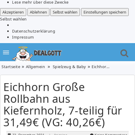
Lese mehr über diese Zwecke
Akzeptieren
Ablehnen
Selbst wählen
Einstellungen speichern
Selbst wählen
Datenschutzerklärung
Impressum
Startseite
Allgemein
Spielzeug & Baby
Eichhorn Große Rollbahn aus Kiefernholz, 7-teilig für 31,49€ (VG: 40,26€)
Eichhorn Große
Rollbahn aus
Kiefernholz, 7-teilig für
31,49€ (VG: 40,26€)
22. Dezember 2021
| Anzeige
Keine Kommentare