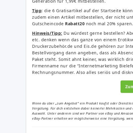
Generation für 1,99€ mitbestellen.
Tipp
: die 6 Gratisartikel auf der Startseite könn
zudem einen Artikel mitbestellen, der nicht unt
Gutscheincode
Rabatt20
noch mal 20% sparen
Hinweis/Tipp:
Du würdest gerne bestellen? Abe
etc. denken wenn das ganze von einem Erotikv
Druckerzubehör.de und Eis.de gehören zur Int
Bestellvorgang dann angeben, dass als Absen
Paket steht. Somit ahnt keiner, was wirklich drin
Firmenname nur die “Internetmarketing Bielef
Rechnungsnummer. Also alles seriös und diskr
Zu
Wenn du über „zum Angebot“ ein Produkt kaufst oder Dienstleis
Vergütung. Für dich entstehen dabei keinerlei Mehrkosten und 
Auswahl. Unter anderem sind wir Partner von eBay und Amazon. 
eBay-Partner erhalten wir möglicherweise eine Vergütung, wenn