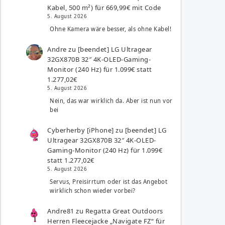
Kabel, 500 m²) für 669,99€ mit Code
5. August 2026
Ohne Kamera wäre besser, als ohne Kabel!
Andre
zu
[beendet] LG Ultragear
32GX870B 32″ 4K-OLED-Gaming-
Monitor (240 Hz) für 1.099€ statt
1.277,02€
5. August 2026
Nein, das war wirklich da. Aber ist nun vor
bei
Cyberherby [iPhone]
zu
[beendet] LG
Ultragear 32GX870B 32″ 4K-OLED-
Gaming-Monitor (240 Hz) für 1.099€
statt 1.277,02€
5. August 2026
Servus, Preisirrtum oder ist das Angebot
wirklich schon wieder vorbei?
Andre81
zu
Regatta Great Outdoors
Herren Fleecejacke „Navigate FZ“ für