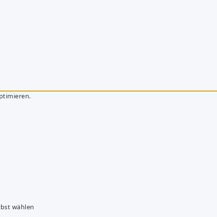
ptimieren.
lbst wählen