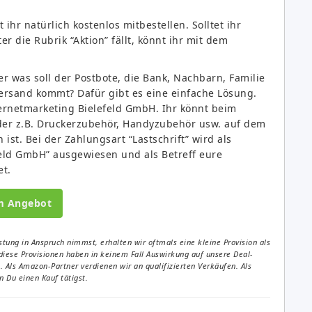
t ihr natürlich kostenlos mitbestellen. Solltet ihr
er die Rubrik “Aktion” fällt, könnt ihr mit dem
.
r was soll der Postbote, die Bank, Nachbarn, Familie
ersand kommt? Dafür gibt es eine einfache Lösung.
ernetmarketing Bielefeld GmbH. Ihr könnt beim
der z.B. Druckerzubehör, Handyzubehör usw. auf dem
 ist. Bei der Zahlungsart “Lastschrift” wird als
eld GmbH” ausgewiesen und als Betreff eure
et.
m Angebot
tung in Anspruch nimmst, erhalten wir oftmals eine kleine Provision als
diese Provisionen haben in keinem Fall Auswirkung auf unsere Deal-
Als Amazon-Partner verdienen wir an qualifizierten Verkäufen. Als
 Du einen Kauf tätigst.