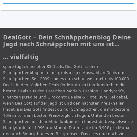
DealGott – Dein Schnäppchenblog Deine
Jagd nach Schnäppchen mit uns ist…
… vielfältig
spare täglich bei über 35 Deals. DealGott ist dein
Schnäppchenblog mit einer großartigen Auswahl an Deals und
Schnäppchen. Seit 2009 sind es nun schon weit mehr als 100.000
Deals. In den täglichen Deals findest du im Handumdrehen die
besten Deals aus den Bereichen Mode & Fashion, Handytarife,
Finanzen (Kredite und Girokonto), Reise & Hotel uvm. Sei dabei,
wenn DealGott auf der Jagd ist und den nächsten Preisknaller
findet. Bei DealGott findest du nur Schnäppchen, die mindestens
10% unter dem besten Preisvergleich liegen. Unter den besten
Schnäppchen aus dem Mobilfunkbereich findest du beispielsweise
Handytarife für 1,99€ pro Monat, Datentarife für 3,99€ pro Monat
und auch Smartphones zu Bestpreisen. Das alles und noch viel