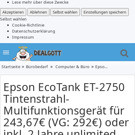
Lese mehr über diese Zwecke
Akzeptieren
Ablehnen
Selbst wählen
Einstellungen speichern
Selbst wählen
Cookie-Richtlinie
Datenschutzerklärung
Impressum
Startseite
Bürobedarf
Computer & Büro
Epson EcoTank ET-2750 Tintenstrahl-Multifunktionsgerät für 243,67€ (VG: 292€) oder inkl. 2 Jahre unlimited Printing für 355,63€ (426€)
Epson EcoTank ET-2750
Tintenstrahl-
Multifunktionsgerät für
243,67€ (VG: 292€) oder
inkl. 2 Jahre unlimited