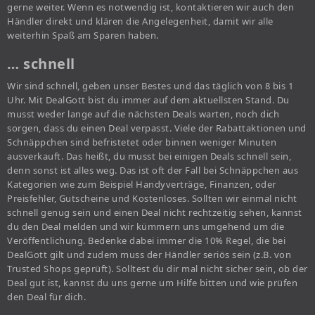
gerne weiter. Wenn es notwendig ist, kontaktieren wir auch den
Händler direkt und klären die Angelegenheit, damit wir alle
weiterhin Spaß am Sparen haben.
… schnell
Wir sind schnell, geben unser Bestes und das täglich von 8 bis 1
Uhr. Mit DealGott bist du immer auf dem aktuellsten Stand. Du
musst weder lange auf die nächsten Deals warten, noch dich
sorgen, dass du einen Deal verpasst. Viele der Rabattaktionen und
Schnäppchen sind befristetet oder binnen weniger Minuten
ausverkauft. Das heißt, du musst bei einigen Deals schnell sein,
denn sonst ist alles weg. Das ist oft der Fall bei Schnäppchen aus
Kategorien wie zum Beispiel Handyverträge, Finanzen, oder
Preisfehler, Gutscheine und Kostenloses. Sollten wir einmal nicht
schnell genug sein und einen Deal nicht rechtzeitig sehen, kannst
du den Deal melden und wir kümmern uns umgehend um die
Veröffentlichung. Bedenke dabei immer die 10% Regel, die bei
DealGott gilt und zudem muss der Händler seriös sein (z.B. von
Trusted Shops geprüft). Solltest du dir mal nicht sicher sein, ob der
Deal gut ist, kannst du uns gerne um Hilfe bitten und wie prüfen
den Deal für dich.