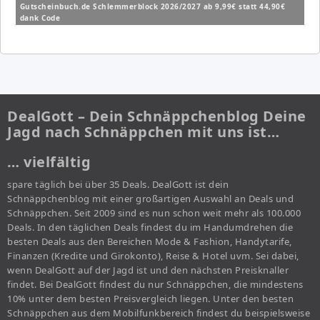
Gutscheinbuch.de Schlemmerblock 2026/2027 ab 9,99€ statt 44,90€
dank Code
DealGott – Dein Schnäppchenblog Deine
Jagd nach Schnäppchen mit uns ist…
… vielfältig
spare täglich bei über 35 Deals. DealGott ist dein
Schnäppchenblog mit einer großartigen Auswahl an Deals und
Schnäppchen. Seit 2009 sind es nun schon weit mehr als 100.000
Deals. In den täglichen Deals findest du im Handumdrehen die
besten Deals aus den Bereichen Mode & Fashion, Handytarife,
Finanzen (Kredite und Girokonto), Reise & Hotel uvm. Sei dabei,
wenn DealGott auf der Jagd ist und den nächsten Preisknaller
findet. Bei DealGott findest du nur Schnäppchen, die mindestens
10% unter dem besten Preisvergleich liegen. Unter den besten
Schnäppchen aus dem Mobilfunkbereich findest du beispielsweise