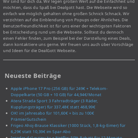
Wir sind für dich da. Wir legen großen Wert auf die Einfachheit und
möchten, dass du Spaß bei Dealgott hast. Die Webseite wird so
einfach wie möglich gehalten ohne großen Schnick Schnack. Wir
verzichten auf die Einblendung von Popups oder Ähnliches. Die
Benutzerfreundlichkeit ist für uns einer der wichtigsten Faktoren
bei Entscheidung rund um die Webseite. Solltest du dennoch
einen Fehler finden, zum Beispiel bei der Darstellung eines Deals,
dann kontaktiere uns gerne. Wir freuen uns auch über Vorschläge
und Ideen für die DealGott Webseite.
Neueste Beiträge
Apple iPhone 17 Pro (256 GB) für 249€ + Telekom-
Doppelkarte (50 GB + 10 GB) für 44,94€/Monat
Atera Strada Sport 3 Fahrradträger (3 Räder,
Kupplungsträger) für 337,48€ statt 468,99€
OK! im Jahresabo für 101,60€ + bis zu 100€
Prämie/Gutschein
Frigeo Ahoj-Brause Klassiker (1000 Stück, 1,8-kg-Eimer) für
6,29€ statt 10,39€ im Spar-Abo
[wieder da] waipu.tv + Netflix: 50% Rabatt für 12 Monate