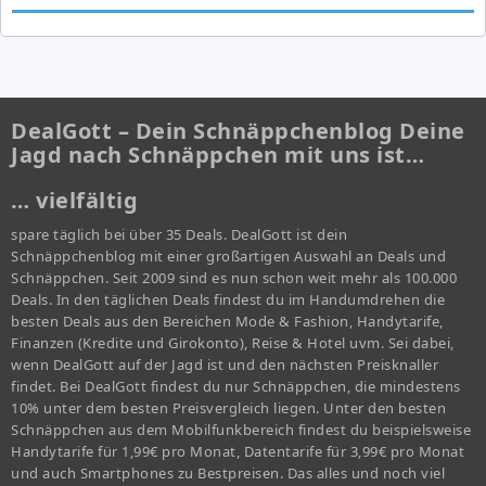
DealGott – Dein Schnäppchenblog Deine
Jagd nach Schnäppchen mit uns ist…
… vielfältig
spare täglich bei über 35 Deals. DealGott ist dein
Schnäppchenblog mit einer großartigen Auswahl an Deals und
Schnäppchen. Seit 2009 sind es nun schon weit mehr als 100.000
Deals. In den täglichen Deals findest du im Handumdrehen die
besten Deals aus den Bereichen Mode & Fashion, Handytarife,
Finanzen (Kredite und Girokonto), Reise & Hotel uvm. Sei dabei,
wenn DealGott auf der Jagd ist und den nächsten Preisknaller
findet. Bei DealGott findest du nur Schnäppchen, die mindestens
10% unter dem besten Preisvergleich liegen. Unter den besten
Schnäppchen aus dem Mobilfunkbereich findest du beispielsweise
Handytarife für 1,99€ pro Monat, Datentarife für 3,99€ pro Monat
und auch Smartphones zu Bestpreisen. Das alles und noch viel