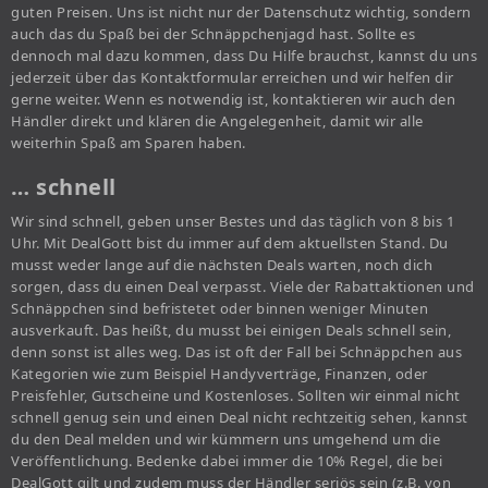
guten Preisen. Uns ist nicht nur der Datenschutz wichtig, sondern
auch das du Spaß bei der Schnäppchenjagd hast. Sollte es
dennoch mal dazu kommen, dass Du Hilfe brauchst, kannst du uns
jederzeit über das Kontaktformular erreichen und wir helfen dir
gerne weiter. Wenn es notwendig ist, kontaktieren wir auch den
Händler direkt und klären die Angelegenheit, damit wir alle
weiterhin Spaß am Sparen haben.
… schnell
Wir sind schnell, geben unser Bestes und das täglich von 8 bis 1
Uhr. Mit DealGott bist du immer auf dem aktuellsten Stand. Du
musst weder lange auf die nächsten Deals warten, noch dich
sorgen, dass du einen Deal verpasst. Viele der Rabattaktionen und
Schnäppchen sind befristetet oder binnen weniger Minuten
ausverkauft. Das heißt, du musst bei einigen Deals schnell sein,
denn sonst ist alles weg. Das ist oft der Fall bei Schnäppchen aus
Kategorien wie zum Beispiel Handyverträge, Finanzen, oder
Preisfehler, Gutscheine und Kostenloses. Sollten wir einmal nicht
schnell genug sein und einen Deal nicht rechtzeitig sehen, kannst
du den Deal melden und wir kümmern uns umgehend um die
Veröffentlichung. Bedenke dabei immer die 10% Regel, die bei
DealGott gilt und zudem muss der Händler seriös sein (z.B. von