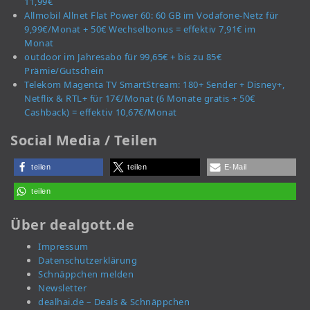
11,99€
Allmobil Allnet Flat Power 60: 60 GB im Vodafone-Netz für
9,99€/Monat + 50€ Wechselbonus = effektiv 7,91€ im
Monat
outdoor im Jahresabo für 99,65€ + bis zu 85€
Prämie/Gutschein
Telekom Magenta TV SmartStream: 180+ Sender + Disney+,
Netflix & RTL+ für 17€/Monat (6 Monate gratis + 50€
Cashback) = effektiv 10,67€/Monat
Social Media / Teilen
teilen
teilen
E-Mail
teilen
Über dealgott.de
Impressum
Datenschutzerklärung
Schnäppchen melden
Newsletter
dealhai.de – Deals & Schnäppchen