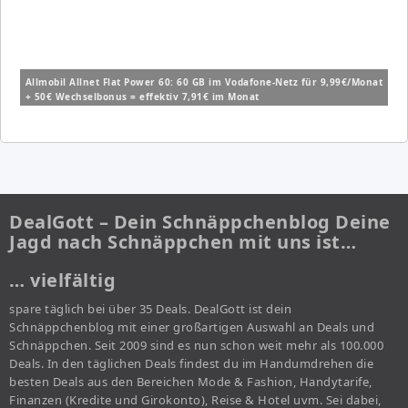
Allmobil Allnet Flat Power 60: 60 GB im Vodafone-Netz für 9,99€/Monat
+ 50€ Wechselbonus = effektiv 7,91€ im Monat
DealGott – Dein Schnäppchenblog Deine
Jagd nach Schnäppchen mit uns ist…
… vielfältig
spare täglich bei über 35 Deals. DealGott ist dein
Schnäppchenblog mit einer großartigen Auswahl an Deals und
Schnäppchen. Seit 2009 sind es nun schon weit mehr als 100.000
Deals. In den täglichen Deals findest du im Handumdrehen die
besten Deals aus den Bereichen Mode & Fashion, Handytarife,
Finanzen (Kredite und Girokonto), Reise & Hotel uvm. Sei dabei,