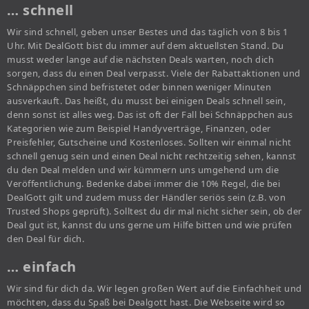
… schnell
Wir sind schnell, geben unser Bestes und das täglich von 8 bis 1
Uhr. Mit DealGott bist du immer auf dem aktuellsten Stand. Du
musst weder lange auf die nächsten Deals warten, noch dich
sorgen, dass du einen Deal verpasst. Viele der Rabattaktionen und
Schnäppchen sind befristetet oder binnen weniger Minuten
ausverkauft. Das heißt, du musst bei einigen Deals schnell sein,
denn sonst ist alles weg. Das ist oft der Fall bei Schnäppchen aus
Kategorien wie zum Beispiel Handyverträge, Finanzen, oder
Preisfehler, Gutscheine und Kostenloses. Sollten wir einmal nicht
schnell genug sein und einen Deal nicht rechtzeitig sehen, kannst
du den Deal melden und wir kümmern uns umgehend um die
Veröffentlichung. Bedenke dabei immer die 10% Regel, die bei
DealGott gilt und zudem muss der Händler seriös sein (z.B. von
Trusted Shops geprüft). Solltest du dir mal nicht sicher sein, ob der
Deal gut ist, kannst du uns gerne um Hilfe bitten und wie prüfen
den Deal für dich.
… einfach
Wir sind für dich da. Wir legen großen Wert auf die Einfachheit und
möchten, dass du Spaß bei Dealgott hast. Die Webseite wird so