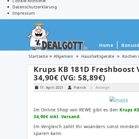
Cookie-Richtlinie
Datenschutzerklärung
Impressum
Home
Bonusd
Startseite
Allgemein
Haushaltsgeräte
Kochen 
Krups KB 181D Freshboost 
34,90€ (VG: 58,89€)
17. April 2021
Patrick
| Anzeige
Im Online Shop von REWE gibt es den
Krups K
34,90€ inkl. Versand
.
Im Vergleich zahlt Ihr woanders sonst mindest
sparen kann.