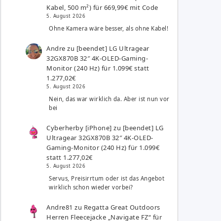
Kabel, 500 m²) für 669,99€ mit Code
5. August 2026
Ohne Kamera wäre besser, als ohne Kabel!
Andre
zu
[beendet] LG Ultragear
32GX870B 32″ 4K-OLED-Gaming-
Monitor (240 Hz) für 1.099€ statt
1.277,02€
5. August 2026
Nein, das war wirklich da. Aber ist nun vor
bei
Cyberherby [iPhone]
zu
[beendet] LG
Ultragear 32GX870B 32″ 4K-OLED-
Gaming-Monitor (240 Hz) für 1.099€
statt 1.277,02€
5. August 2026
Servus, Preisirrtum oder ist das Angebot
wirklich schon wieder vorbei?
Andre81
zu
Regatta Great Outdoors
Herren Fleecejacke „Navigate FZ“ für