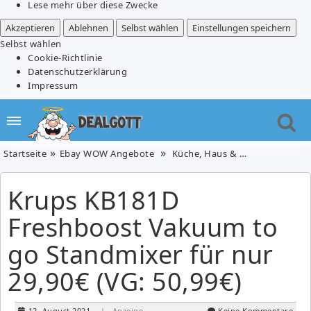
Lese mehr über diese Zwecke
Akzeptieren
Ablehnen
Selbst wählen
Einstellungen speichern
Selbst wählen
Cookie-Richtlinie
Datenschutzerklärung
Impressum
Startseite
Ebay WOW Angebote
Küche, Haus & Garten
Krups 
Krups KB181D
Freshboost Vakuum to
go Standmixer für nur
29,90€ (VG: 50,99€)
12. August 2021
| Anzeige
Keine Kommentare