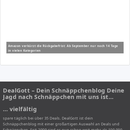
Amazon verkürzt die Rückgabefrist: Ab September nur noch 14 Tage
in vielen Kategorien
DealGott – Dein Schnäppchenblog Deine
Jagd nach Schnäppchen mit uns ist…
… vielfältig
spare täglich bei über 35 Deals. DealGott ist dein
Schnäppchenblog mit einer großartigen Auswahl an Deals und
Schnäppchen. Seit 2009 sind es nun schon weit mehr als 100.000