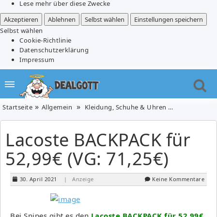
Lese mehr über diese Zwecke
Akzeptieren
Ablehnen
Selbst wählen
Einstellungen speichern
Selbst wählen
Cookie-Richtlinie
Datenschutzerklärung
Impressum
Startseite
Allgemein
Kleidung, Schuhe & Uhren
Tasche/Ruck
Lacoste BACKPACK für
52,99€ (VG: 71,25€)
30. April 2021
| Anzeige
Keine Kommentare
Bei Snipes gibt es den
Lacoste BACKPACK für 52,99€