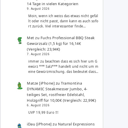
14 Tage in vielen Kategorien
9. August 2026
Moin, wenn ich weiss das etwas nicht gefäl
lt oder nicht passt, dann kann es auch sofo
rt zurück. Viel interessanter finde…
Met
zu
Fuchs Professional BBQ Steak
Gewürzsalz (1,5 kg) für 16,14€
(Vergleich: 23,94€)
7. August 2026
immer zu beachten dass es sich hier um G
ewürz *** Salz*** handelt und nicht um m
eine Gewürzmischung. das bedeutet dass…
Matze [iPhone]
zu
Tramontina
DYNAMIC Steakmesser Jumbo, 4-
teiliges Set, rostfreier Edelstahl,
Holzgriff für 10,00€ (Vergleich: 22,99€)
6. August 2026
UVP 19,99 Euro !!!
iDau [iPhone]
zu
Natural Expressions