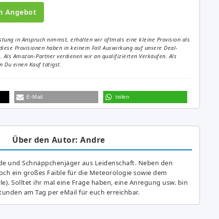
m Angebot
tung in Anspruch nimmst, erhalten wir oftmals eine kleine Provision als
diese Provisionen haben in keinem Fall Auswirkung auf unsere Deal-
Als Amazon-Partner verdienen wir an qualifizierten Verkäufen. Als
 Du einen Kauf tätigst.
E-Mail
teilen
Über den Autor: Andre
de und Schnäppchenjäger aus Leidenschaft. Neben den
ch ein großes Fai­ble für die Meteorologie sowie dem
e). Solltet ihr mal eine Frage haben, eine Anregung usw. bin
tunden am Tag per eMail für euch erreichbar.