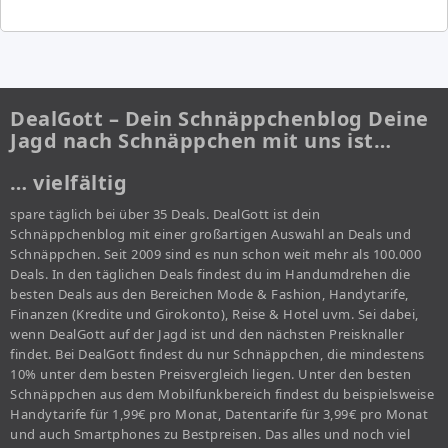
DealGott – Dein Schnäppchenblog Deine
Jagd nach Schnäppchen mit uns ist…
… vielfältig
spare täglich bei über 35 Deals. DealGott ist dein
Schnäppchenblog mit einer großartigen Auswahl an Deals und
Schnäppchen. Seit 2009 sind es nun schon weit mehr als 100.000
Deals. In den täglichen Deals findest du im Handumdrehen die
besten Deals aus den Bereichen Mode & Fashion, Handytarife,
Finanzen (Kredite und Girokonto), Reise & Hotel uvm. Sei dabei,
wenn DealGott auf der Jagd ist und den nächsten Preisknaller
findet. Bei DealGott findest du nur Schnäppchen, die mindestens
10% unter dem besten Preisvergleich liegen. Unter den besten
Schnäppchen aus dem Mobilfunkbereich findest du beispielsweise
Handytarife für 1,99€ pro Monat, Datentarife für 3,99€ pro Monat
und auch Smartphones zu Bestpreisen. Das alles und noch viel