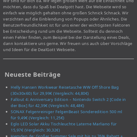
Wir sind für dich da. Wir legen großen Wert auf die Einfachheit und
möchten, dass du Spaß bei Dealgott hast. Die Webseite wird so
einfach wie möglich gehalten ohne großen Schnick Schnack. Wir
verzichten auf die Einblendung von Popups oder Ähnliches. Die
Benutzerfreundlichkeit ist für uns einer der wichtigsten Faktoren
bei Entscheidung rund um die Webseite. Solltest du dennoch
einen Fehler finden, zum Beispiel bei der Darstellung eines Deals,
dann kontaktiere uns gerne. Wir freuen uns auch über Vorschläge
und Ideen für die DealGott Webseite.
Neueste Beiträge
Helly Hansen Workwear Reisetasche WW Off Shore Bag
(30x30x60) für 29,99€ (Vergleich: 44,80€)
Fallout 4: Anniversary Edition – Nintendo Switch 2 [Code in
der Box] für 42,39€ (Vergleich: 48,48€)
SONAX Felgenreiniger FelgenBeast Sonderedition 500 ml
für 9,49€ (Vergleich: 11,25€)
Eglo LED Solar Akku Tischleuchte Laterne Marliano für
15,97€ (Vergleich: 30,32€)
Hemden.de: Großer Summer Sale mit bis zu 76% Rabatt +