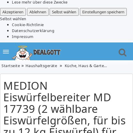
Lese mehr über diese Zwecke
Akzeptieren
Ablehnen
Selbst wählen
Einstellungen speichern
Selbst wählen
Cookie-Richtlinie
Datenschutzerklärung
Impressum
Startseite
Haushaltsgeräte
Küche, Haus & Garten
MEDION Eisw
MEDION
Eiswürfelbereiter MD
17739 (2 wählbare
Eiswürfelgrößen, für bis
zu 12 kg Eiswürfel) für