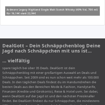
Ardmore Legacy Highland Single Malt Scotch Whisky (40% Vol, 700 ml)
für 16,14€ statt 22,94€
DealGott – Dein Schnäppchenblog Deine
Jagd nach Schnäppchen mit uns ist…
… vielfältig
spare täglich bei über 35 Deals. DealGott ist dein
Schnäppchenblog mit einer großartigen Auswahl an Deals und
Schnäppchen. Seit 2009 sind es nun schon weit mehr als 100.000
Deals. In den täglichen Deals findest du im Handumdrehen die
besten Deals aus den Bereichen Mode & Fashion, Handytarife,
Finanzen (Kredite und Girokonto), Reise & Hotel uvm. Sei dabei,
wenn DealGott auf der Jagd ist und den nächsten Preisknaller
findet. Bei DealGott findest du nur Schnäppchen, die mindestens