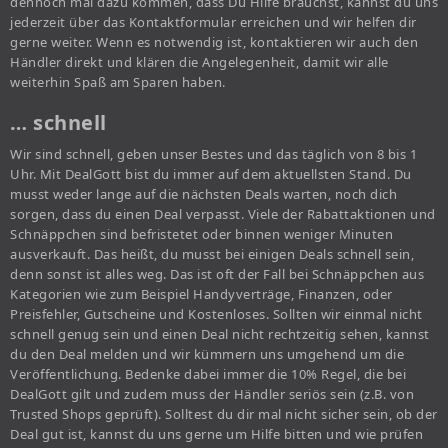
dennoch mal dazu kommen, dass Du Hilfe brauchst, kannst du uns
jederzeit über das Kontaktformular erreichen und wir helfen dir
gerne weiter. Wenn es notwendig ist, kontaktieren wir auch den
Händler direkt und klären die Angelegenheit, damit wir alle
weiterhin Spaß am Sparen haben.
… schnell
Wir sind schnell, geben unser Bestes und das täglich von 8 bis 1
Uhr. Mit DealGott bist du immer auf dem aktuellsten Stand. Du
musst weder lange auf die nächsten Deals warten, noch dich
sorgen, dass du einen Deal verpasst. Viele der Rabattaktionen und
Schnäppchen sind befristetet oder binnen weniger Minuten
ausverkauft. Das heißt, du musst bei einigen Deals schnell sein,
denn sonst ist alles weg. Das ist oft der Fall bei Schnäppchen aus
Kategorien wie zum Beispiel Handyverträge, Finanzen, oder
Preisfehler, Gutscheine und Kostenloses. Sollten wir einmal nicht
schnell genug sein und einen Deal nicht rechtzeitig sehen, kannst
du den Deal melden und wir kümmern uns umgehend um die
Veröffentlichung. Bedenke dabei immer die 10% Regel, die bei
DealGott gilt und zudem muss der Händler seriös sein (z.B. von
Trusted Shops geprüft). Solltest du dir mal nicht sicher sein, ob der
Deal gut ist, kannst du uns gerne um Hilfe bitten und wie prüfen