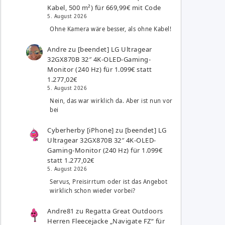
Kabel, 500 m²) für 669,99€ mit Code
5. August 2026
Ohne Kamera wäre besser, als ohne Kabel!
Andre
zu
[beendet] LG Ultragear
32GX870B 32″ 4K-OLED-Gaming-
Monitor (240 Hz) für 1.099€ statt
1.277,02€
5. August 2026
Nein, das war wirklich da. Aber ist nun vor
bei
Cyberherby [iPhone]
zu
[beendet] LG
Ultragear 32GX870B 32″ 4K-OLED-
Gaming-Monitor (240 Hz) für 1.099€
statt 1.277,02€
5. August 2026
Servus, Preisirrtum oder ist das Angebot
wirklich schon wieder vorbei?
Andre81
zu
Regatta Great Outdoors
Herren Fleecejacke „Navigate FZ“ für