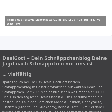
Philips Hue Festavia Lichterkette (20 m, 250 LEDs, RGB) für 136,17€
statt 149€
DealGott – Dein Schnäppchenblog Deine
Jagd nach Schnäppchen mit uns ist…
… vielfältig
spare täglich bei über 35 Deals. DealGott ist dein
Schnäppchenblog mit einer großartigen Auswahl an Deals und
Schnäppchen. Seit 2009 sind es nun schon weit mehr als 100.000
Deals. In den täglichen Deals findest du im Handumdrehen die
besten Deals aus den Bereichen Mode & Fashion, Handytarife,
Finanzen (Kredite und Girokonto), Reise & Hotel uvm. Sei dabei,