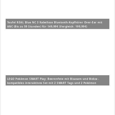
Teufel REAL Blue NC 3 Kabellose Bluetooth-Kopfhörer Over-Ear mit
ANC (Bis zu 59 Stunden) für 149,99€ (Vergleich: 199,99€)
LEGO Pokémon SMART Play: Beerenfete mit Bisasam und Bidiza -
kompatibles interaktives Set mit 2 SMART Tags und 2 Pokémon
Figuren (72155) für 14,99€ (Vergleich: 19,99€)