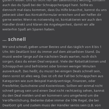
guten Preisen. Uns ist nicht nur der Datenschutz wichtig, sondern
auch das du Spaß bei der Schnäppchenjagd hast. Sollte es
dennoch mal dazu kommen, dass Du Hilfe brauchst, kannst du uns
jederzeit über das Kontaktformular erreichen und wir helfen dir
gerne weiter. Wenn es notwendig ist, kontaktieren wir auch den
Händler direkt und klären die Angelegenheit, damit wir alle
weiterhin Spaß am Sparen haben.
… schnell
Wir sind schnell, geben unser Bestes und das täglich von 8 bis 1
Uhr. Mit DealGott bist du immer auf dem aktuellsten Stand. Du
musst weder lange auf die nächsten Deals warten, noch dich
sorgen, dass du einen Deal verpasst. Viele der Rabattaktionen und
Schnäppchen sind befristetet oder binnen weniger Minuten
ausverkauft. Das heißt, du musst bei einigen Deals schnell sein,
denn sonst ist alles weg. Das ist oft der Fall bei Schnäppchen aus
Kategorien wie zum Beispiel Handyverträge, Finanzen, oder
Preisfehler, Gutscheine und Kostenloses. Sollten wir einmal nicht
schnell genug sein und einen Deal nicht rechtzeitig sehen, kannst
du den Deal melden und wir kümmern uns umgehend um die
Veröffentlichung. Bedenke dabei immer die 10% Regel, die bei
DealGott gilt und zudem muss der Händler seriös sein (z.B. von