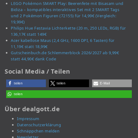
LEGO Pokémon SMART Play: Beerenfete mit Bisasam und
Bidiza – kompatibles interaktives Set mit 2 SMART Tags
und 2 Pokémon Figuren (72155) für 14,99€ (Vergleich:
19,99€)
Philips Hue Festavia Lichterkette (20 m, 250 LEDs, RGB) für
136,17€ statt 149€
Acer kabellose Maus (2,4 GHz, 1600 DPI, 6 Tasten) für
11,19€ statt 18,99€
Gutscheinbuch.de Schlemmerblock 2026/2027 ab 9,99€
statt 44,90€ dank Code
Social Media / Teilen
teilen
teilen
E-Mail
teilen
Über dealgott.de
Impressum
Datenschutzerklärung
Schnäppchen melden
Newsletter