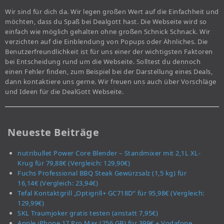
Wir sind für dich da. Wir legen großen Wert auf die Einfachheit und
möchten, dass du Spaß bei Dealgott hast. Die Webseite wird so
einfach wie möglich gehalten ohne großen Schnick Schnack. Wir
verzichten auf die Einblendung von Popups oder Ähnliches. Die
Benutzerfreundlichkeit ist für uns einer der wichtigsten Faktoren
bei Entscheidung rund um die Webseite. Solltest du dennoch
einen Fehler finden, zum Beispiel bei der Darstellung eines Deals,
dann kontaktiere uns gerne. Wir freuen uns auch über Vorschläge
und Ideen für die DealGott Webseite.
Neueste Beiträge
nutribullet Power Core Blender – Standmixer mit 2,1L XL-
Krug für 79,88€ (Vergleich: 129,90€)
Fuchs Professional BBQ Steak Gewürzsalz (1,5 kg) für
16,14€ (Vergleich: 23,94€)
Tefal Kontaktgrill „Optigrill+ GC718D“ für 95,98€ (Vergleich:
129,99€)
SKL Traumjoker gratis testen (anstatt 7,95€)
Apple iPhone 17 Pro Max (256 GB) für 399€ + Vodafone