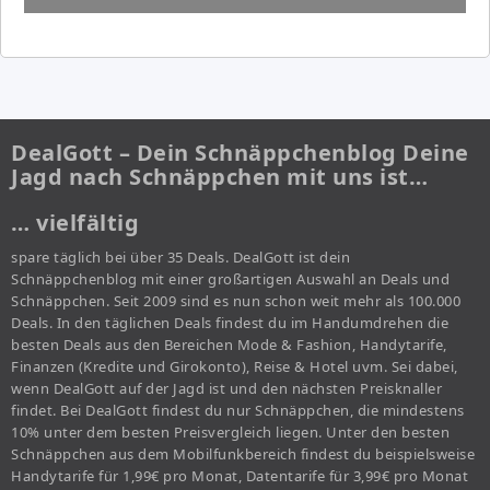
DealGott – Dein Schnäppchenblog Deine
Jagd nach Schnäppchen mit uns ist…
… vielfältig
spare täglich bei über 35 Deals. DealGott ist dein
Schnäppchenblog mit einer großartigen Auswahl an Deals und
Schnäppchen. Seit 2009 sind es nun schon weit mehr als 100.000
Deals. In den täglichen Deals findest du im Handumdrehen die
besten Deals aus den Bereichen Mode & Fashion, Handytarife,
Finanzen (Kredite und Girokonto), Reise & Hotel uvm. Sei dabei,
wenn DealGott auf der Jagd ist und den nächsten Preisknaller
findet. Bei DealGott findest du nur Schnäppchen, die mindestens
10% unter dem besten Preisvergleich liegen. Unter den besten
Schnäppchen aus dem Mobilfunkbereich findest du beispielsweise
Handytarife für 1,99€ pro Monat, Datentarife für 3,99€ pro Monat