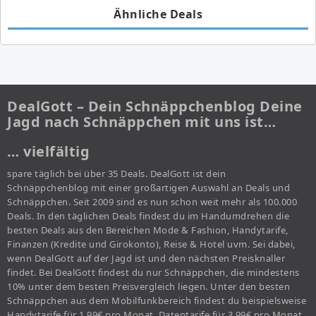
Ähnliche Deals
DealGott – Dein Schnäppchenblog Deine
Jagd nach Schnäppchen mit uns ist…
… vielfältig
spare täglich bei über 35 Deals. DealGott ist dein
Schnäppchenblog mit einer großartigen Auswahl an Deals und
Schnäppchen. Seit 2009 sind es nun schon weit mehr als 100.000
Deals. In den täglichen Deals findest du im Handumdrehen die
besten Deals aus den Bereichen Mode & Fashion, Handytarife,
Finanzen (Kredite und Girokonto), Reise & Hotel uvm. Sei dabei,
wenn DealGott auf der Jagd ist und den nächsten Preisknaller
findet. Bei DealGott findest du nur Schnäppchen, die mindestens
10% unter dem besten Preisvergleich liegen. Unter den besten
Schnäppchen aus dem Mobilfunkbereich findest du beispielsweise
Handytarife für 1,99€ pro Monat, Datentarife für 3,99€ pro Monat