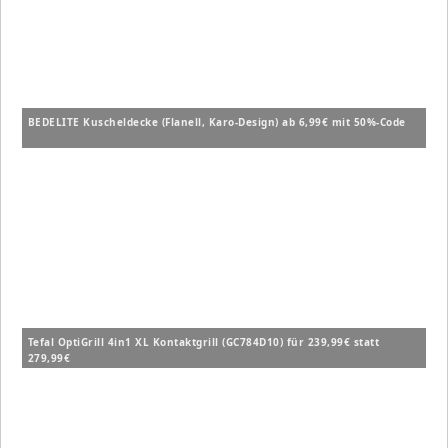
BEDELITE Kuscheldecke (Flanell, Karo-Design) ab 6,99€ mit 50%-Code
Tefal OptiGrill 4in1 XL Kontaktgrill (GC784D10) für 239,99€ statt
279,99€