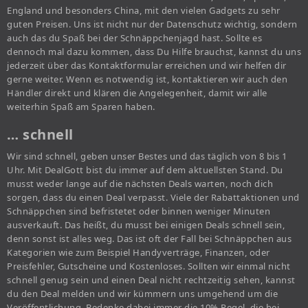
England und besonders China, mit den vielen Gadgets zu sehr
guten Preisen. Uns ist nicht nur der Datenschutz wichtig, sondern
auch das du Spaß bei der Schnäppchenjagd hast. Sollte es
dennoch mal dazu kommen, dass Du Hilfe brauchst, kannst du uns
jederzeit über das Kontaktformular erreichen und wir helfen dir
gerne weiter. Wenn es notwendig ist, kontaktieren wir auch den
Händler direkt und klären die Angelegenheit, damit wir alle
weiterhin Spaß am Sparen haben.
… schnell
Wir sind schnell, geben unser Bestes und das täglich von 8 bis 1
Uhr. Mit DealGott bist du immer auf dem aktuellsten Stand. Du
musst weder lange auf die nächsten Deals warten, noch dich
sorgen, dass du einen Deal verpasst. Viele der Rabattaktionen und
Schnäppchen sind befristetet oder binnen weniger Minuten
ausverkauft. Das heißt, du musst bei einigen Deals schnell sein,
denn sonst ist alles weg. Das ist oft der Fall bei Schnäppchen aus
Kategorien wie zum Beispiel Handyverträge, Finanzen, oder
Preisfehler, Gutscheine und Kostenloses. Sollten wir einmal nicht
schnell genug sein und einen Deal nicht rechtzeitig sehen, kannst
du den Deal melden und wir kümmern uns umgehend um die
Veröffentlichung. Bedenke dabei immer die 10% Regel, die bei