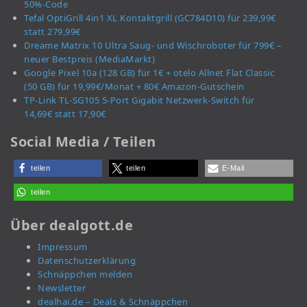
50%-Code
Tefal OptiGrill 4in1 XL Kontaktgrill (GC784D10) für 239,99€
statt 279,99€
Dreame Matrix 10 Ultra Saug- und Wischroboter für 799€ –
neuer Bestpreis (MediaMarkt)
Google Pixel 10a (128 GB) für 1€ + otelo Allnet Flat Classic
(50 GB) für 19,99€/Monat + 80€ Amazon-Gutschein
TP-Link TL-SG105 5-Port Gigabit Netzwerk-Switch für
14,69€ statt 17,90€
Social Media / Teilen
teilen
teilen
E-Mail
teilen
Über dealgott.de
Impressum
Datenschutzerklärung
Schnäppchen melden
Newsletter
dealhai.de – Deals & Schnäppchen