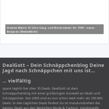
Dreame Matrix 10 Ultra Saug- und Wischroboter für 799€ - neuer
Bestpreis (MediaMarkt)
DealGott – Dein Schnäppchenblog Deine
Jagd nach Schnäppchen mit uns ist…
… vielfältig
spare täglich bei über 35 Deals. DealGott ist dein
Schnäppchenblog mit einer großartigen Auswahl an Deals und
Schnäppchen. Seit 2009 sind es nun schon weit mehr als 100.000
Deals. In den täglichen Deals findest du im Handumdrehen die
besten Deals aus den Bereichen Mode & Fashion, Handytarife,